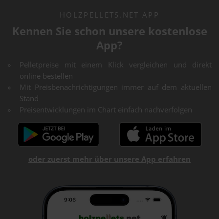
HOLZPELLETS.NET APP
Kennen Sie schon unsere kostenlose
App?
Pelletpreise mit einem Klick vergleichen und direkt
online bestellen
Mit Preisbenachrichtigungen immer auf dem aktuellen
Stand
Preisentwicklungen im Chart einfach nachverfolgen
oder zuerst mehr über unsere App erfahren