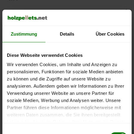
500 €
450 €
Zustimmung
Details
Über Cookies
400 €
350 €
Diese Webseite verwendet Cookies
Wir verwenden Cookies, um Inhalte und Anzeigen zu
300 €
personalisieren, Funktionen für soziale Medien anbieten
zu können und die Zugriffe auf unsere Website zu
250 €
analysieren. Außerdem geben wir Informationen zu Ihrer
September
Januar
Mai
2025
2026
2026
Verwendung unserer Website an unsere Partner für
soziale Medien, Werbung und Analysen weiter. Unsere
lose Ware
Sackware
Partner führen diese Informationen möglicherweise mit
Die aktuelle Preisentwicklung für Holzpellets in Deutschland
weiteren Daten zusammen, die Sie ihnen bereitgestellt
können Sie jederzeit auf unserer
Pelletspreise
-Seite
haben oder die sie im Rahmen Ihrer Nutzung der Dienste
nachvollziehen.
gesammelt haben.
Einwilligungsauswahl