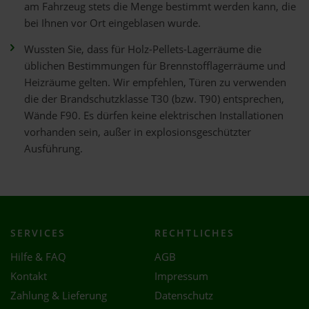
am Fahrzeug stets die Menge bestimmt werden kann, die
bei Ihnen vor Ort eingeblasen wurde.
Wussten Sie, dass für Holz-Pellets-Lagerräume die
üblichen Bestimmungen für Brennstofflagerräume und
Heizräume gelten. Wir empfehlen, Türen zu verwenden
die der Brandschutzklasse T30 (bzw. T90) entsprechen,
Wände F90. Es dürfen keine elektrischen Installationen
vorhanden sein, außer in explosionsgeschützter
Ausführung.
SERVICES
RECHTLICHES
Hilfe & FAQ
AGB
Kontakt
Impressum
Zahlung & Lieferung
Datenschutz