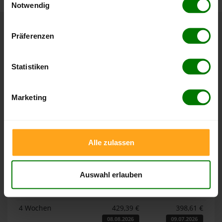
Notwendig
Hier finden Sie unser
Impressum
und unsere
Datenschutzerklärung
.
Präferenzen
Höchst- und Tiefststände der
Pelletspreise in Berngau
Statistiken
Die Tabellen zeigen die
Höchst- und Tiefststände der
Pelletspreise für lose Holzpellets und Holzpellets
Marketing
Sackware in Berngau
. Das dazugehörige Datum zeigt,
wann der Höchst- oder Tiefststand im jeweiligen Zeitraum
erreicht wurde.
Alle zulassen
Lose Holzpellets
Auswahl erlauben
Zeitraum
Höchststand
Tiefststand
4 Wochen
429,39 €
398,61 €
08.08.2026
09.07.2026