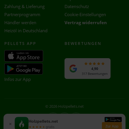
Zahlung & Lieferung
Datenschutz
Partnerprogramm
Cookie-Einstellungen
Händler werden
Vertrag widerrufen
Heizöl in Deutschland
PELLETS APP
BEWERTUNGEN
4,90
317 Bewertungen
Infos zur App
© 2026 Holzpellets.net
Facebook
Instagram
WhatsApp
Holzpellets.net
×
Zur App
★★★★★
★★★★★
gratis