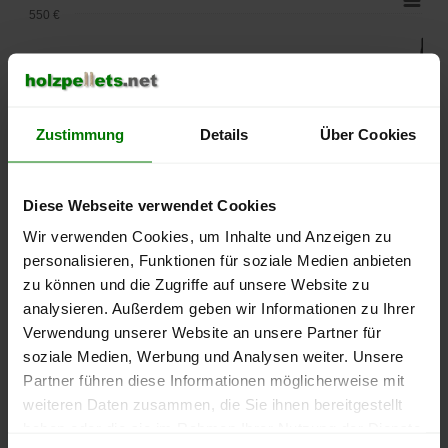
550 €
500 €
450 €
Zustimmung
Details
Über Cookies
400 €
350 €
Diese Webseite verwendet Cookies
Wir verwenden Cookies, um Inhalte und Anzeigen zu
300 €
personalisieren, Funktionen für soziale Medien anbieten
zu können und die Zugriffe auf unsere Website zu
250 €
September
Januar
Mai
analysieren. Außerdem geben wir Informationen zu Ihrer
2025
2026
2026
Verwendung unserer Website an unsere Partner für
lose Ware
Sackware
soziale Medien, Werbung und Analysen weiter. Unsere
Partner führen diese Informationen möglicherweise mit
Die aktuelle Preisentwicklung für Holzpellets in Deutschland
weiteren Daten zusammen, die Sie ihnen bereitgestellt
können Sie jederzeit auf unserer
Pelletspreise
-Seite
haben oder die sie im Rahmen Ihrer Nutzung der Dienste
nachvollziehen.