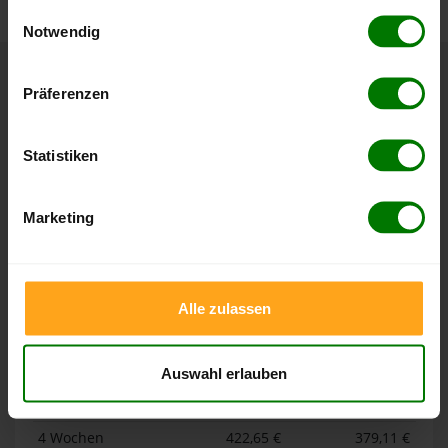
gesammelt haben.
Einwilligungsauswahl
Notwendig
Hier finden Sie unser
Impressum
und unsere
Datenschutzerklärung
.
Höchst- und Tiefststände der
Präferenzen
Pelletspreise in Emskirchen
Statistiken
Die Tabellen zeigen die
Höchst- und Tiefststände der
Pelletspreise für lose Holzpellets und Holzpellets
Marketing
Sackware in Emskirchen
. Das dazugehörige Datum zeigt,
wann der Höchst- oder Tiefststand im jeweiligen Zeitraum
erreicht wurde.
Alle zulassen
Lose Holzpellets
Auswahl erlauben
Zeitraum
Höchststand
Tiefststand
4 Wochen
422,65 €
379,11 €