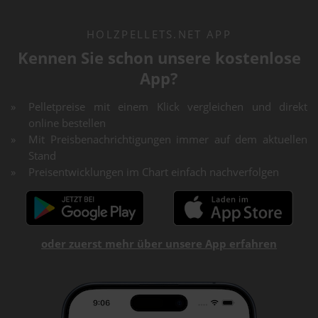
HOLZPELLETS.NET APP
Kennen Sie schon unsere kostenlose
App?
Pelletpreise mit einem Klick vergleichen und direkt
online bestellen
Mit Preisbenachrichtigungen immer auf dem aktuellen
Stand
Preisentwicklungen im Chart einfach nachverfolgen
oder zuerst mehr über unsere App erfahren