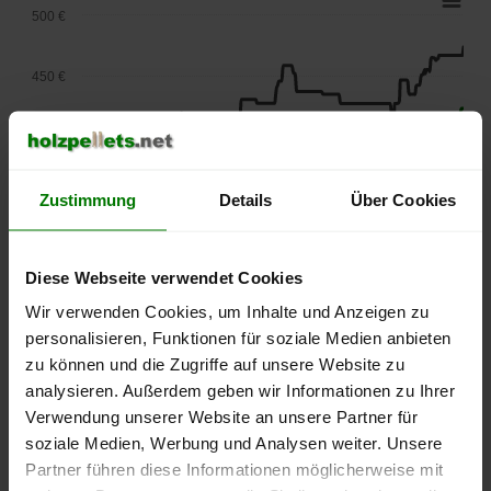
500 €
450 €
400 €
350 €
Zustimmung
Details
Über Cookies
300 €
Diese Webseite verwendet Cookies
Wir verwenden Cookies, um Inhalte und Anzeigen zu
250 €
September
Januar
Mai
personalisieren, Funktionen für soziale Medien anbieten
2025
2026
2026
zu können und die Zugriffe auf unsere Website zu
lose Ware
Sackware
analysieren. Außerdem geben wir Informationen zu Ihrer
Verwendung unserer Website an unsere Partner für
Die aktuelle Preisentwicklung für Holzpellets in Deutschland
soziale Medien, Werbung und Analysen weiter. Unsere
können Sie jederzeit auf unserer
Pelletspreise
-Seite
Partner führen diese Informationen möglicherweise mit
nachvollziehen.