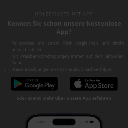
HOLZPELLETS.NET APP
Kennen Sie schon unsere kostenlose
App?
Pelletpreise mit einem Klick vergleichen und direkt
online bestellen
Mit Preisbenachrichtigungen immer auf dem aktuellen
Stand
Preisentwicklungen im Chart einfach nachverfolgen
oder zuerst mehr über unsere App erfahren