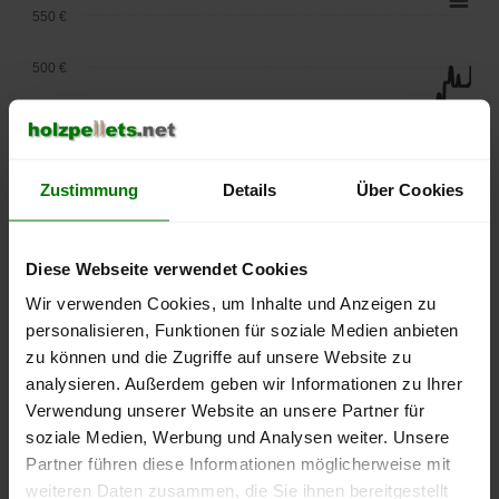
550 €
500 €
450 €
400 €
Zustimmung
Details
Über Cookies
350 €
Diese Webseite verwendet Cookies
300 €
Wir verwenden Cookies, um Inhalte und Anzeigen zu
250 €
personalisieren, Funktionen für soziale Medien anbieten
September
Januar
Mai
zu können und die Zugriffe auf unsere Website zu
2025
2026
2026
analysieren. Außerdem geben wir Informationen zu Ihrer
lose Ware
Sackware
Verwendung unserer Website an unsere Partner für
Die aktuelle Preisentwicklung für Holzpellets in Deutschland
soziale Medien, Werbung und Analysen weiter. Unsere
können Sie jederzeit auf unserer
Pelletspreise
-Seite
Partner führen diese Informationen möglicherweise mit
nachvollziehen.
weiteren Daten zusammen, die Sie ihnen bereitgestellt