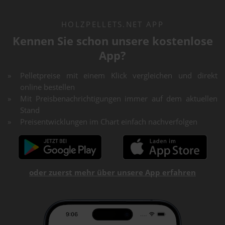
HOLZPELLETS.NET APP
Kennen Sie schon unsere kostenlose
App?
Pelletpreise mit einem Klick vergleichen und direkt
online bestellen
Mit Preisbenachrichtigungen immer auf dem aktuellen
Stand
Preisentwicklungen im Chart einfach nachverfolgen
oder zuerst mehr über unsere App erfahren