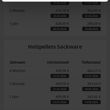
10.08.2026
11.07.2026
3 Monate
415,16 €
352,89 €
10.08.2026
02.06.2026
1 Jahr
428,00 €
285,69 €
06.02.2026
10.08.2025
Holzpellets Sackware
Zeitraum
Höchststand
Tiefststand
4 Wochen
499,58 €
464,23 €
21.07.2026
13.07.2026
3 Monate
499,58 €
383,69 €
21.07.2026
18.06.2026
1 Jahr
499,58 €
342,66 €
21.07.2026
14.08.2025