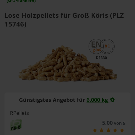
(
Ort ändern)
Lose Holzpellets für Groß Köris (PLZ
15746)
DE330
Günstigstes Angebot für
6.000 kg
RPellets
5,00
von 5