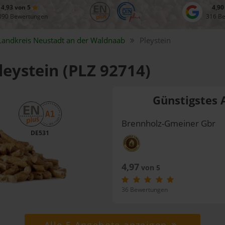
4,93 von 5
4,90
090 Bewertungen
316 B
Landkreis
Neustadt an der Waldnaab
Pleystein
leystein (PLZ 92714)
Günstigstes 
Brennholz-Gmeiner Gbr
DE531
4,97
von 5
36 Bewertungen