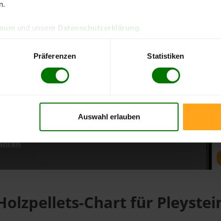
n.
ssum
und unsere
Datenschutzerklärung
.
d direkt online bestellen
m aktuellen Stand
Präferenzen
Statistiken
erfolgen
Auswahl erlauben
fahren
Holzpellets-Chart für Pleystei