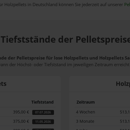
ür Holzpellets in Deutschland können Sie jederzeit auf unserer
Pel
Tiefststände der Pelletspreise
de der Pelletspreise für lose Holzpellets und Holzpellets S
wann der Höchst- oder Tiefststand im jeweiligen Zeitraum erreich
ets
Holz
Tiefststand
Zeitraum
395,00 €
4 Wochen
513,
07.07.2026
375,00 €
3 Monate
513,
11.05.2026