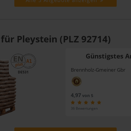
Alle 5 Angebote anzeigen
für Pleystein (PLZ 92714)
Günstigstes A
Brennholz-Gmeiner Gbr
DE531
4,97
von 5
36 Bewertungen