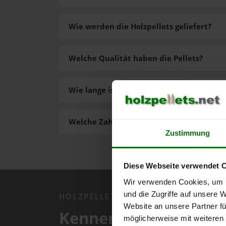
Wie werden die Holzpellets geliefert?
Welche Qualität haben die Pellets?
Wie lange ist die Lieferzeit der Pellets?
Welche Zahlungsarten gibt es?
Zustimmung
Diese Webseite verwendet 
Wir verwenden Cookies, um I
und die Zugriffe auf unsere 
HOLZPELLETS.NET APP
Website an unsere Partner fü
Kennen Sie schon uns
möglicherweise mit weiteren