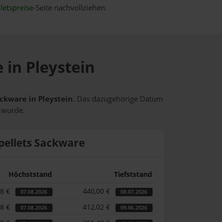
letspreise
-Seite nachvollziehen.
 in Pleystein
ackware in Pleystein
. Das dazugehörige Datum
t wurde.
pellets Sackware
Höchststand
Tiefststand
18 €
440,00 €
07.08.2026
08.07.2026
18 €
412,02 €
07.08.2026
09.06.2026