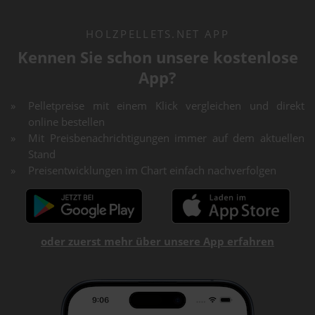
HOLZPELLETS.NET APP
Kennen Sie schon unsere kostenlose
App?
Pelletpreise mit einem Klick vergleichen und direkt
online bestellen
Mit Preisbenachrichtigungen immer auf dem aktuellen
Stand
Preisentwicklungen im Chart einfach nachverfolgen
oder zuerst mehr über unsere App erfahren