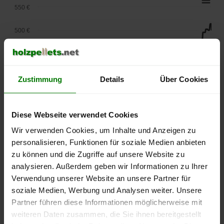
550 €
500 €
450 €
400 €
Zustimmung
Details
Über Cookies
350 €
Diese Webseite verwendet Cookies
300 €
Wir verwenden Cookies, um Inhalte und Anzeigen zu
personalisieren, Funktionen für soziale Medien anbieten
250 €
September
Januar
Mai
zu können und die Zugriffe auf unsere Website zu
2025
2026
2026
analysieren. Außerdem geben wir Informationen zu Ihrer
lose Ware
Sackware
Verwendung unserer Website an unsere Partner für
soziale Medien, Werbung und Analysen weiter. Unsere
Die aktuelle Preisentwicklung für Holzpellets in Deutschland
Partner führen diese Informationen möglicherweise mit
können Sie jederzeit auf unserer
Pelletspreise
-Seite
weiteren Daten zusammen, die Sie ihnen bereitgestellt
nachvollziehen.