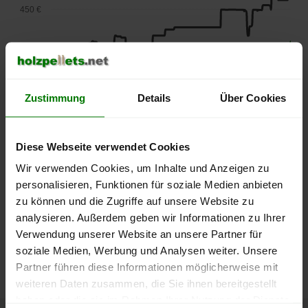
450 €
400 €
350 €
Zustimmung
Details
Über Cookies
300 €
Diese Webseite verwendet Cookies
250 €
Wir verwenden Cookies, um Inhalte und Anzeigen zu
September
Januar
Mai
2025
2026
2026
personalisieren, Funktionen für soziale Medien anbieten
zu können und die Zugriffe auf unsere Website zu
lose Ware
Sackware
analysieren. Außerdem geben wir Informationen zu Ihrer
Die aktuelle Preisentwicklung für Holzpellets in Deutschland
Verwendung unserer Website an unsere Partner für
können Sie jederzeit auf unserer
Pelletspreise
-Seite
soziale Medien, Werbung und Analysen weiter. Unsere
nachvollziehen.
Partner führen diese Informationen möglicherweise mit
weiteren Daten zusammen, die Sie ihnen bereitgestellt
haben oder die sie im Rahmen Ihrer Nutzung der Dienste