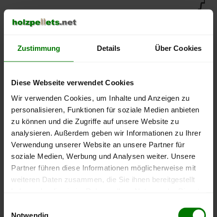
450 €
400 €
Zustimmung
Details
Über Cookies
350 €
Diese Webseite verwendet Cookies
300 €
Wir verwenden Cookies, um Inhalte und Anzeigen zu
personalisieren, Funktionen für soziale Medien anbieten
250 €
zu können und die Zugriffe auf unsere Website zu
September
Januar
Mai
analysieren. Außerdem geben wir Informationen zu Ihrer
2025
2026
2026
Verwendung unserer Website an unsere Partner für
lose Ware
Sackware
soziale Medien, Werbung und Analysen weiter. Unsere
Die aktuelle Preisentwicklung für Holzpellets in Deutschland
Partner führen diese Informationen möglicherweise mit
können Sie jederzeit auf unserer
Pelletspreise
-Seite
weiteren Daten zusammen, die Sie ihnen bereitgestellt
nachvollziehen.
haben oder die sie im Rahmen Ihrer Nutzung der Dienste
gesammelt haben.
Einwilligungsauswahl
Notwendig