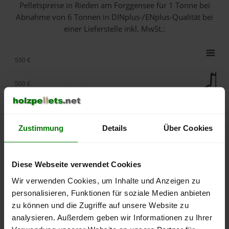
Pelletspreise in Rieden am Forggensee für 1 Tonne bei
Abnahme
von 6 Tonnen
in DINplus-/ENplus-Qualität bei
einer Lieferstelle inkl. MwSt.:
550 €
500 €
450 €
Zustimmung
Details
Über Cookies
400 €
350 €
Diese Webseite verwendet Cookies
300 €
Wir verwenden Cookies, um Inhalte und Anzeigen zu
personalisieren, Funktionen für soziale Medien anbieten
250 €
zu können und die Zugriffe auf unsere Website zu
September
Januar
Mai
analysieren. Außerdem geben wir Informationen zu Ihrer
2025
2026
2026