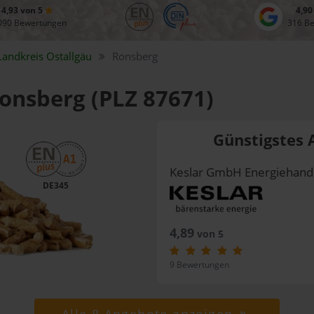
4,93 von 5
4,90
090 Bewertungen
316 B
Landkreis
Ostallgäu
Ronsberg
Ronsberg (PLZ 87671)
Günstigstes 
Keslar GmbH Energiehand
DE345
4,89
von 5
9 Bewertungen