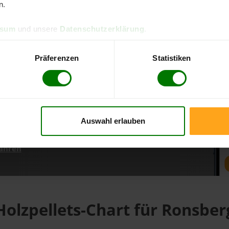
n.
ssum
und unsere
Datenschutzerklärung
.
d direkt online bestellen
m aktuellen Stand
Präferenzen
Statistiken
erfolgen
Auswahl erlauben
fahren
Holzpellets-Chart für Ronsber