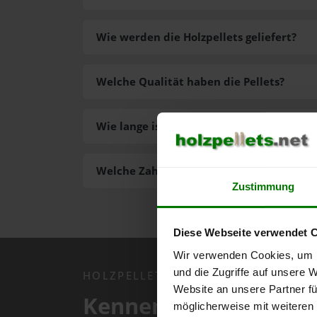
Wie werden die Holzpellets geliefert?
Welche Qualität haben die Pellets?
Wie lange ist die Lieferzeit der Pellets?
Welche Zahlungsarten gibt es?
Zustimmung
Diese Webseite verwendet 
Wir verwenden Cookies, um I
und die Zugriffe auf unsere 
HOLZPELLETS.NET APP
Website an unsere Partner fü
Kennen Sie schon uns
möglicherweise mit weiteren