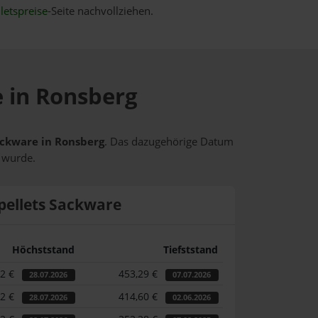
letspreise
-Seite nachvollziehen.
e in Ronsberg
Sackware in Ronsberg
. Das dazugehörige Datum
t wurde.
pellets Sackware
Höchststand
Tiefststand
82 €
453,29 €
28.07.2026
07.07.2026
82 €
414,60 €
28.07.2026
02.06.2026