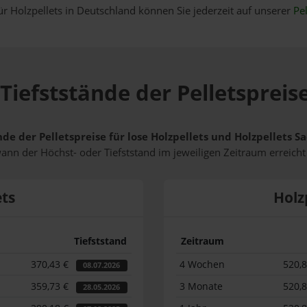
ür Holzpellets in Deutschland können Sie jederzeit auf unserer
Pel
Tiefststände der Pelletspreis
nde der Pelletspreise für lose Holzpellets und Holzpellets 
wann der Höchst- oder Tiefststand im jeweiligen Zeitraum erreich
ets
Holz
Tiefststand
Zeitraum
370,43 €
4 Wochen
520,
08.07.2026
359,73 €
3 Monate
520,
28.05.2026