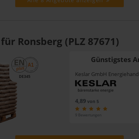
Alle 8 Angebote anzeigen
 für Ronsberg (PLZ 87671)
Günstigstes A
Keslar GmbH Energiehand
DE345
4,89
von 5
9 Bewertungen