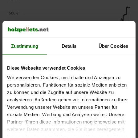
500 €
450 €
400 €
Zustimmung
Details
Über Cookies
350 €
Diese Webseite verwendet Cookies
300 €
Wir verwenden Cookies, um Inhalte und Anzeigen zu
250 €
personalisieren, Funktionen für soziale Medien anbieten
September
Januar
Mai
zu können und die Zugriffe auf unsere Website zu
2025
2026
2026
analysieren. Außerdem geben wir Informationen zu Ihrer
lose Ware
Sackware
Verwendung unserer Website an unsere Partner für
Die aktuelle Preisentwicklung für Holzpellets in Deutschland
soziale Medien, Werbung und Analysen weiter. Unsere
können Sie jederzeit auf unserer
Pelletspreise
-Seite
Partner führen diese Informationen möglicherweise mit
nachvollziehen.
weiteren Daten zusammen, die Sie ihnen bereitgestellt
haben oder die sie im Rahmen Ihrer Nutzung der Dienste