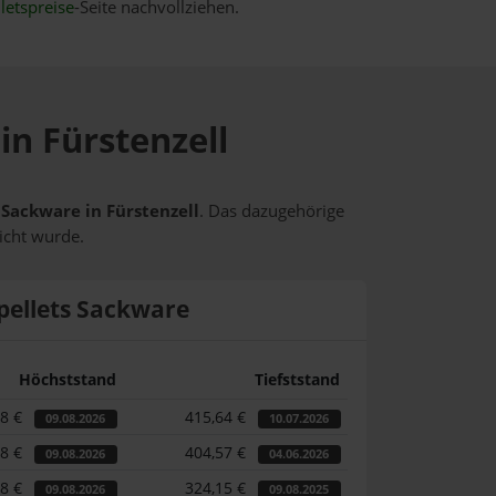
letspreise
-Seite nachvollziehen.
in Fürstenzell
 Sackware in Fürstenzell
. Das dazugehörige
icht wurde.
pellets Sackware
Höchststand
Tiefststand
48 €
415,64 €
09.08.2026
10.07.2026
48 €
404,57 €
09.08.2026
04.06.2026
48 €
324,15 €
09.08.2026
09.08.2025