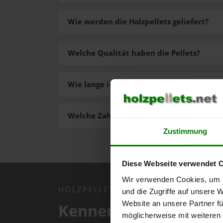
Wie werden die Holzpellets geliefert?
Welche Qualität haben die Pellets?
Wie lange ist die Lieferzeit der Pellets?
Welche Zahlungsarten gibt es?
Zustimmung
Diese Webseite verwendet 
Wir verwenden Cookies, um I
HOLZPELLETS.NET APP
und die Zugriffe auf unsere 
Website an unsere Partner fü
Kennen Sie schon uns
möglicherweise mit weiteren