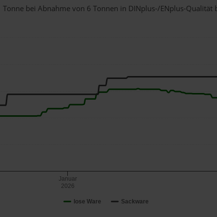
ür 1 Tonne bei Abnahme
von 6 Tonnen
in DINplus-/ENplus-Qualität be
Januar
2026
lose Ware
Sackware