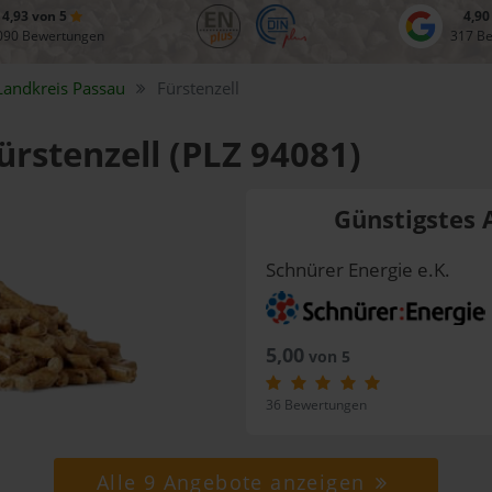
4,93 von 5
4,90
090 Bewertungen
317 B
Landkreis
Passau
Fürstenzell
ürstenzell (PLZ 94081)
Günstigstes 
Schnürer Energie e.K.
5,00
von 5
36 Bewertungen
Alle 9 Angebote anzeigen