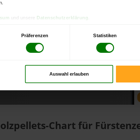
n.
ssum
und unsere
Datenschutzerklärung
.
d direkt online bestellen
m aktuellen Stand
Präferenzen
Statistiken
erfolgen
Auswahl erlauben
fahren
olzpellets-Chart für Fürstenze