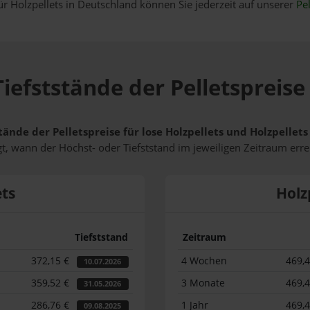
ür Holzpellets in Deutschland können Sie jederzeit auf unserer
Pel
iefststände der Pelletspreise 
tände der Pelletspreise für lose Holzpellets und Holzpellets
t, wann der Höchst- oder Tiefststand im jeweiligen Zeitraum erre
ets
Holz
Tiefststand
Zeitraum
372,15 €
4 Wochen
469,
10.07.2026
359,52 €
3 Monate
469,
31.05.2026
286,76 €
1 Jahr
469,
09.08.2025