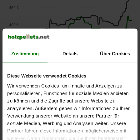
450 €
400 €
350 €
Zustimmung
Details
Über Cookies
300 €
Diese Webseite verwendet Cookies
250 €
September
Januar
Mai
Wir verwenden Cookies, um Inhalte und Anzeigen zu
2025
2026
2026
personalisieren, Funktionen für soziale Medien anbieten
lose Ware
Sackware
zu können und die Zugriffe auf unsere Website zu
Die aktuelle Preisentwicklung für Holzpellets in Deutschland
analysieren. Außerdem geben wir Informationen zu Ihrer
können Sie jederzeit auf unserer
Pelletspreise
-Seite
Verwendung unserer Website an unsere Partner für
nachvollziehen.
soziale Medien, Werbung und Analysen weiter. Unsere
Partner führen diese Informationen möglicherweise mit
weiteren Daten zusammen, die Sie ihnen bereitgestellt