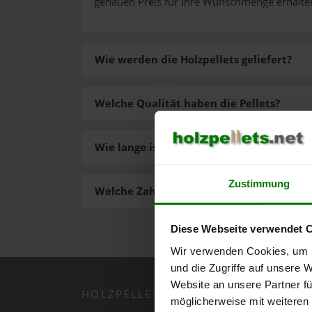
genauen Preis für Ihre Wunschmenge erhalte
Wie werden die Holzpellets geliefert?
Welche Qualität haben die Pellets?
Wie lange ist die Lieferzeit der Pellets?
Zustimmung
Welche Zahlungsarten gibt es?
Diese Webseite verwendet 
Wir verwenden Cookies, um I
und die Zugriffe auf unsere 
Website an unsere Partner fü
HOLZPELLETS.NET APP
möglicherweise mit weiteren