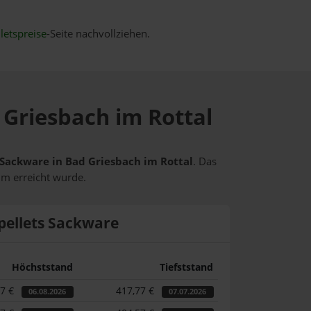
letspreise
-Seite nachvollziehen.
 Griesbach im Rottal
s Sackware in Bad Griesbach im Rottal
. Das
um erreicht wurde.
pellets Sackware
Höchststand
Tiefststand
87 €
417,77 €
06.08.2026
07.07.2026