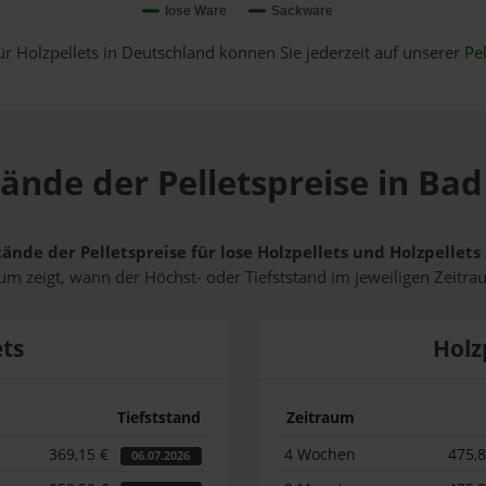
lose Ware
Sackware
ür Holzpellets in Deutschland können Sie jederzeit auf unserer
Pel
tände der Pelletspreise in Bad
tände der Pelletspreise für lose Holzpellets und Holzpellet
m zeigt, wann der Höchst- oder Tiefststand im jeweiligen Zeitra
ets
Holz
Tiefststand
Zeitraum
369,15 €
4 Wochen
475,
06.07.2026