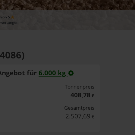
 von 5
ewertungen
94086)
Angebot für
6.000 kg
Tonnenpreis
408,78
€
Gesamtpreis
2.507,69
€