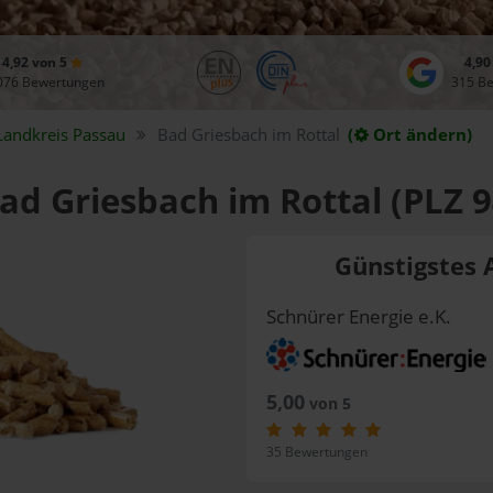
4,92 von 5
4,90
076 Bewertungen
315 B
Landkreis
Passau
Bad Griesbach im Rottal
(
Ort ändern)
Bad Griesbach im Rottal (PLZ 
Günstigstes 
Schnürer Energie e.K.
5,00
von 5
35 Bewertungen