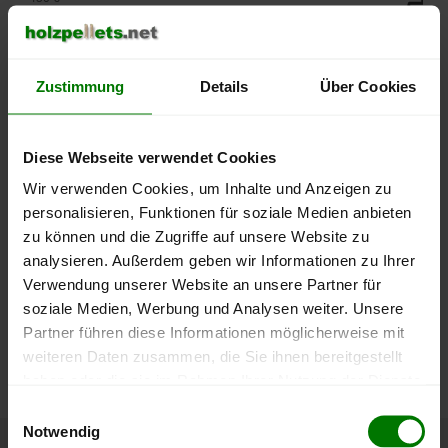
400 €
Zustimmung
Details
Über Cookies
350 €
Diese Webseite verwendet Cookies
300 €
Wir verwenden Cookies, um Inhalte und Anzeigen zu
personalisieren, Funktionen für soziale Medien anbieten
250 €
September
Januar
Mai
zu können und die Zugriffe auf unsere Website zu
2025
2026
2026
analysieren. Außerdem geben wir Informationen zu Ihrer
lose Ware
Sackware
Verwendung unserer Website an unsere Partner für
soziale Medien, Werbung und Analysen weiter. Unsere
Die aktuelle Preisentwicklung für Holzpellets in Deutschland
Partner führen diese Informationen möglicherweise mit
können Sie jederzeit auf unserer
Pelletspreise
-Seite
weiteren Daten zusammen, die Sie ihnen bereitgestellt
nachvollziehen.
haben oder die sie im Rahmen Ihrer Nutzung der Dienste
gesammelt haben.
Einwilligungsauswahl
Notwendig