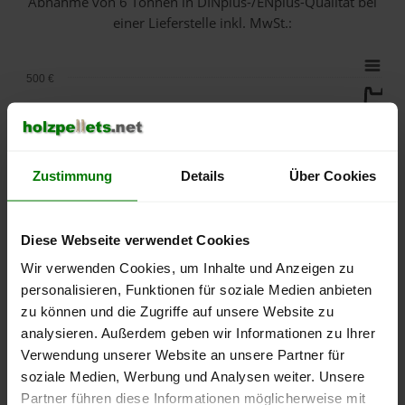
Abnahme
von 6 Tonnen
in DINplus-/ENplus-Qualität bei
einer Lieferstelle inkl. MwSt.:
500 €
450 €
Zustimmung
Details
Über Cookies
400 €
350 €
Diese Webseite verwendet Cookies
Wir verwenden Cookies, um Inhalte und Anzeigen zu
300 €
personalisieren, Funktionen für soziale Medien anbieten
zu können und die Zugriffe auf unsere Website zu
250 €
analysieren. Außerdem geben wir Informationen zu Ihrer
September
Januar
Mai
Verwendung unserer Website an unsere Partner für
2025
2026
2026
soziale Medien, Werbung und Analysen weiter. Unsere
lose Ware
Sackware
Partner führen diese Informationen möglicherweise mit