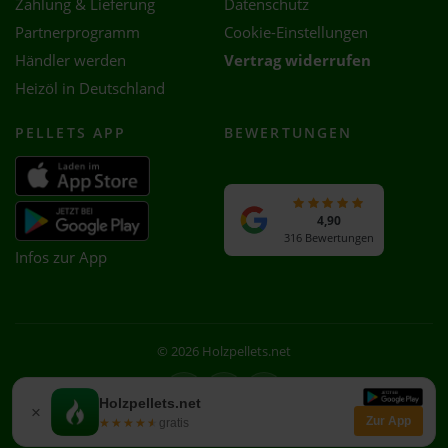
Zahlung & Lieferung
Datenschutz
Partnerprogramm
Cookie-Einstellungen
Händler werden
Vertrag widerrufen
Heizöl in Deutschland
PELLETS APP
BEWERTUNGEN
4,90
316 Bewertungen
Infos zur App
© 2026 Holzpellets.net
Facebook
Instagram
WhatsApp
Holzpellets.net
×
Zur App
★★★★★
★★★★★
gratis