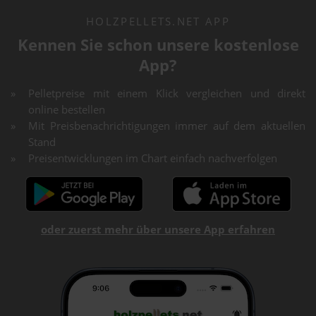
HOLZPELLETS.NET APP
Kennen Sie schon unsere kostenlose
App?
Pelletpreise mit einem Klick vergleichen und direkt
online bestellen
Mit Preisbenachrichtigungen immer auf dem aktuellen
Stand
Preisentwicklungen im Chart einfach nachverfolgen
oder zuerst mehr über unsere App erfahren