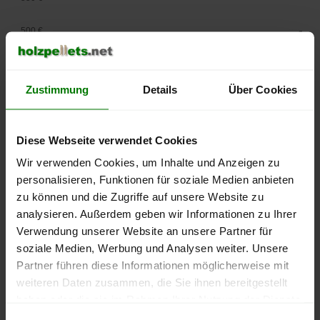
500 €
450 €
Zustimmung
Details
Über Cookies
400 €
350 €
Diese Webseite verwendet Cookies
Wir verwenden Cookies, um Inhalte und Anzeigen zu
300 €
personalisieren, Funktionen für soziale Medien anbieten
250 €
zu können und die Zugriffe auf unsere Website zu
September
Januar
Mai
analysieren. Außerdem geben wir Informationen zu Ihrer
2025
2026
2026
Verwendung unserer Website an unsere Partner für
lose Ware
Sackware
soziale Medien, Werbung und Analysen weiter. Unsere
Die aktuelle Preisentwicklung für Holzpellets in Deutschland
Partner führen diese Informationen möglicherweise mit
können Sie jederzeit auf unserer
Pelletspreise
-Seite
weiteren Daten zusammen, die Sie ihnen bereitgestellt
nachvollziehen.
haben oder die sie im Rahmen Ihrer Nutzung der Dienste
gesammelt haben.