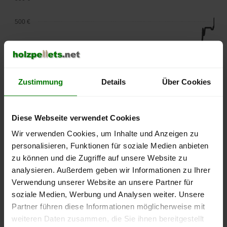
500 €
450 €
400 €
Zustimmung
Details
Über Cookies
350 €
300 €
Diese Webseite verwendet Cookies
Wir verwenden Cookies, um Inhalte und Anzeigen zu
250 €
personalisieren, Funktionen für soziale Medien anbieten
September
Januar
Mai
2025
2026
2026
zu können und die Zugriffe auf unsere Website zu
analysieren. Außerdem geben wir Informationen zu Ihrer
lose Ware
Sackware
Verwendung unserer Website an unsere Partner für
Die aktuelle Preisentwicklung für Holzpellets in Deutschland
soziale Medien, Werbung und Analysen weiter. Unsere
können Sie jederzeit auf unserer
Pelletspreise
-Seite
Partner führen diese Informationen möglicherweise mit
nachvollziehen.
weiteren Daten zusammen, die Sie ihnen bereitgestellt