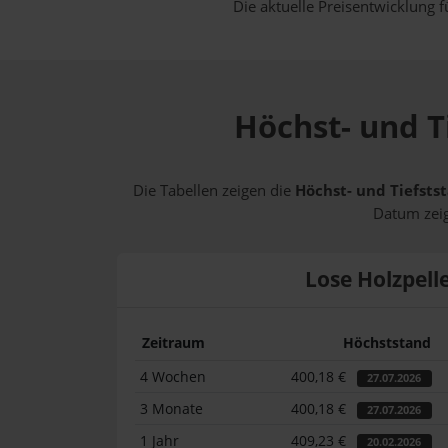
Die aktuelle Preisentwicklung f
Höchst- und T
Die Tabellen zeigen die
Höchst- und Tiefstst
Datum zeig
Lose Holzpell
Zeitraum
Höchststand
4 Wochen
400,18 €
27.07.2026
3 Monate
400,18 €
27.07.2026
1 Jahr
409,23 €
20.02.2026