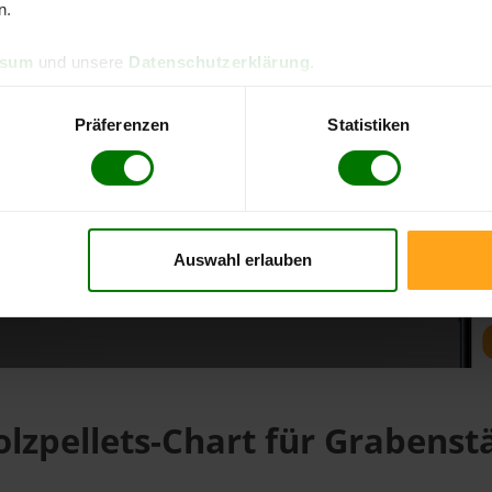
n.
ssum
und unsere
Datenschutzerklärung
.
d direkt online bestellen
m aktuellen Stand
Präferenzen
Statistiken
erfolgen
Auswahl erlauben
fahren
lzpellets-Chart für Grabenst