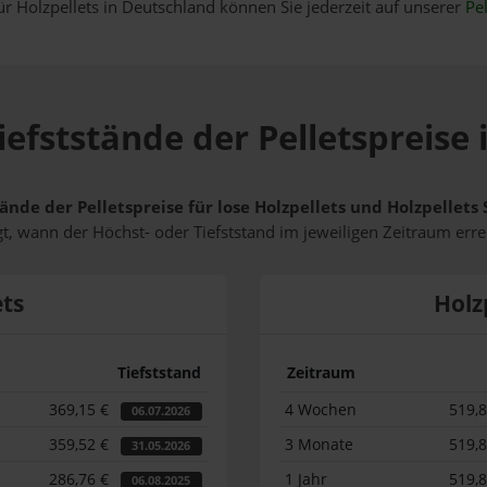
ür Holzpellets in Deutschland können Sie jederzeit auf unserer
Pel
iefststände der Pelletspreise 
ände der Pelletspreise für lose Holzpellets und Holzpellet
t, wann der Höchst- oder Tiefststand im jeweiligen Zeitraum erre
ets
Holz
Tiefststand
Zeitraum
369,15 €
4 Wochen
519,
06.07.2026
359,52 €
3 Monate
519,
31.05.2026
286,76 €
1 Jahr
519,
06.08.2025