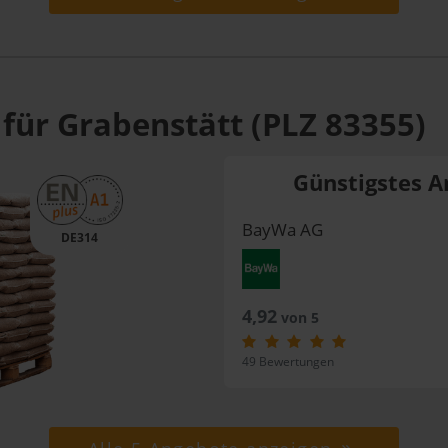
 für Grabenstätt (PLZ 83355)
Günstigstes A
BayWa AG
DE314
4,92
von 5
49 Bewertungen