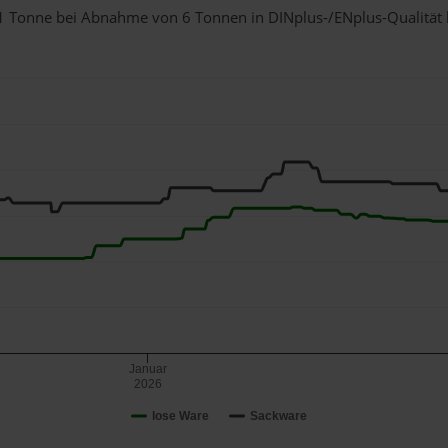
ür 1 Tonne bei Abnahme
von 6 Tonnen
in DINplus-/ENplus-Qualität be
Januar
2026
lose Ware
Sackware