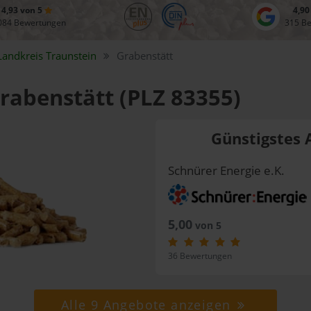
4,93 von 5
4,90
084 Bewertungen
315 B
Landkreis
Traunstein
Grabenstätt
Grabenstätt (PLZ 83355)
Günstigstes 
Schnürer Energie e.K.
5,00
von 5
36 Bewertungen
Alle 9 Angebote anzeigen