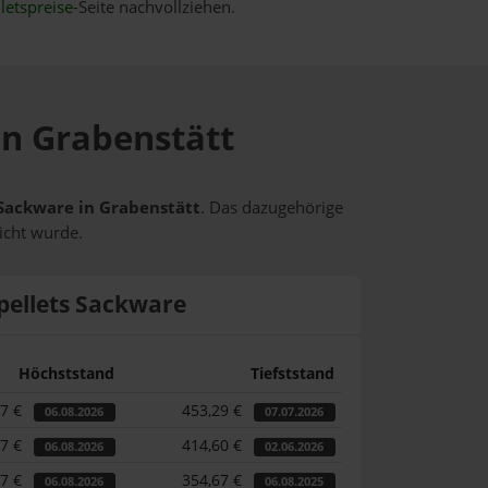
letspreise
-Seite nachvollziehen.
in Grabenstätt
s Sackware in Grabenstätt
. Das dazugehörige
icht wurde.
pellets Sackware
Höchststand
Tiefststand
87 €
453,29 €
06.08.2026
07.07.2026
87 €
414,60 €
06.08.2026
02.06.2026
87 €
354,67 €
06.08.2026
06.08.2025