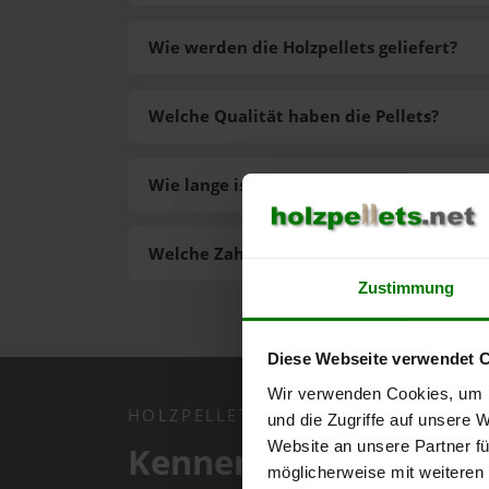
Wie werden die Holzpellets geliefert?
Welche Qualität haben die Pellets?
Wie lange ist die Lieferzeit der Pellets?
Welche Zahlungsarten gibt es?
Zustimmung
Diese Webseite verwendet 
Wir verwenden Cookies, um I
HOLZPELLETS.NET APP
und die Zugriffe auf unsere 
Website an unsere Partner fü
Kennen Sie schon uns
möglicherweise mit weiteren