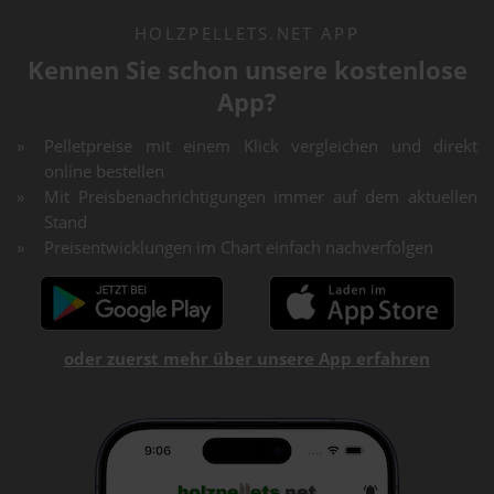
HOLZPELLETS.NET APP
Kennen Sie schon unsere kostenlose
App?
Pelletpreise mit einem Klick vergleichen und direkt
online bestellen
Mit Preisbenachrichtigungen immer auf dem aktuellen
Stand
Preisentwicklungen im Chart einfach nachverfolgen
oder zuerst mehr über unsere App erfahren