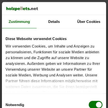
500 €
Zustimmung
Details
Über Cookies
450 €
400 €
Diese Webseite verwendet Cookies
350 €
Wir verwenden Cookies, um Inhalte und Anzeigen zu
personalisieren, Funktionen für soziale Medien anbieten
300 €
zu können und die Zugriffe auf unsere Website zu
analysieren. Außerdem geben wir Informationen zu Ihrer
250 €
Verwendung unserer Website an unsere Partner für
September
Januar
Mai
2025
2026
2026
soziale Medien, Werbung und Analysen weiter. Unsere
Partner führen diese Informationen möglicherweise mit
lose Ware
Sackware
weiteren Daten zusammen, die Sie ihnen bereitgestellt
Die aktuelle Preisentwicklung für Holzpellets in Deutschland
haben oder die sie im Rahmen Ihrer Nutzung der Dienste
können Sie jederzeit auf unserer
Pelletspreise
-Seite
gesammelt haben.
Einwilligungsauswahl
nachvollziehen.
Notwendig