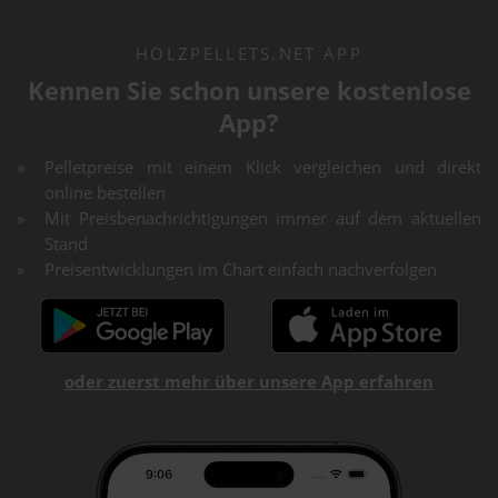
HOLZPELLETS.NET APP
Kennen Sie schon unsere kostenlose
App?
Pelletpreise mit einem Klick vergleichen und direkt
online bestellen
Mit Preisbenachrichtigungen immer auf dem aktuellen
Stand
Preisentwicklungen im Chart einfach nachverfolgen
oder zuerst mehr über unsere App erfahren