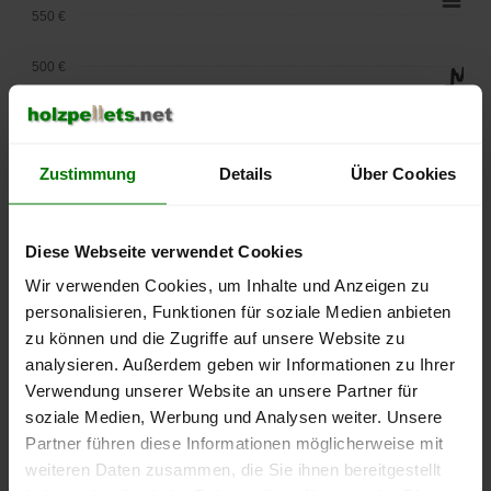
550 €
500 €
450 €
400 €
Zustimmung
Details
Über Cookies
350 €
Diese Webseite verwendet Cookies
300 €
Wir verwenden Cookies, um Inhalte und Anzeigen zu
personalisieren, Funktionen für soziale Medien anbieten
250 €
September
Januar
Mai
zu können und die Zugriffe auf unsere Website zu
2025
2026
2026
analysieren. Außerdem geben wir Informationen zu Ihrer
lose Ware
Sackware
Verwendung unserer Website an unsere Partner für
soziale Medien, Werbung und Analysen weiter. Unsere
Die aktuelle Preisentwicklung für Holzpellets in Deutschland
Partner führen diese Informationen möglicherweise mit
können Sie jederzeit auf unserer
Pelletspreise
-Seite
weiteren Daten zusammen, die Sie ihnen bereitgestellt
nachvollziehen.