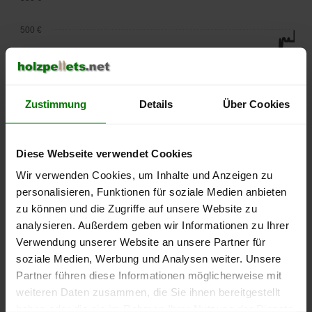
500 €
450 €
400 €
Zustimmung
Details
Über Cookies
350 €
Diese Webseite verwendet Cookies
300 €
Wir verwenden Cookies, um Inhalte und Anzeigen zu
250 €
personalisieren, Funktionen für soziale Medien anbieten
September
Januar
Mai
zu können und die Zugriffe auf unsere Website zu
2025
2026
2026
analysieren. Außerdem geben wir Informationen zu Ihrer
lose Ware
Sackware
Verwendung unserer Website an unsere Partner für
Die aktuelle Preisentwicklung für Holzpellets in Deutschland
soziale Medien, Werbung und Analysen weiter. Unsere
können Sie jederzeit auf unserer
Pelletspreise
-Seite
Partner führen diese Informationen möglicherweise mit
nachvollziehen.
weiteren Daten zusammen, die Sie ihnen bereitgestellt
haben oder die sie im Rahmen Ihrer Nutzung der Dienste