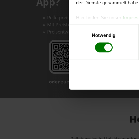
App?
der Dienste gesammelt habe
Pelletpreise mit einem Klick vergleichen un
Hier finden Sie unser
Impre
Mit Preisbenachrichtigungen immer auf de
Einwilligungsauswahl
Preisentwicklungen im Chart einfach nachv
Notwendig
oder zuerst mehr über unsere App er
Ho
Pelletspreise in Holzkirchen f