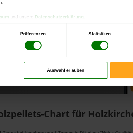
n.
d direkt online bestellen
ssum
und unsere
Datenschutzerklärung
.
m aktuellen Stand
erfolgen
Präferenzen
Statistiken
Auswahl erlauben
fahren
lzpellets-Chart für Holzkirc
ür 1 Tonne bei Abnahme
von 6 Tonnen
in DINplus-/ENplus-Qualität b