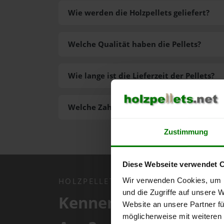
Wie werden die Holzpellets geliefert?
Welche Qualität haben die Pellets?
Wie lange ist die Lieferzeit der Pellets?
Welche Zahlungsarten gibt es?
Zustimmung
Diese Webseite verwendet 
Wir verwenden Cookies, um I
HOLZPELLETS.NET APP
und die Zugriffe auf unsere 
Kennen Sie schon uns
Website an unsere Partner fü
möglicherweise mit weiteren