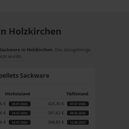
in Holzkirchen
s Sackware in Holzkirchen
. Das dazugehörige
icht wurde.
pellets Sackware
Höchststand
Tiefststand
46 €
425,30 €
24.07.2026
07.07.2026
46 €
397,62 €
24.07.2026
08.06.2026
46 €
346,82 €
24.07.2026
12.08.2025