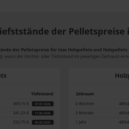
iefststände der Pelletspreise 
tände der Pelletspreise für lose Holzpellets und Holzpellet
t, wann der Höchst- oder Tiefststand im jeweiligen Zeitraum erre
ets
Holz
Tiefststand
Zeitraum
369,15 €
4 Wochen
489,
07.07.2026
341,33 €
3 Monate
489,
11.06.2026
292,75 €
1 Jahr
489,
06.08.2025