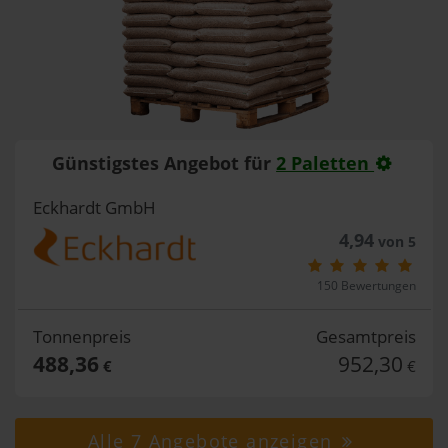
Günstigstes Angebot für
2 Paletten
Eckhardt GmbH
4,94
von 5
150 Bewertungen
Tonnenpreis
Gesamtpreis
488,36
952,30
€
€
Alle 7 Angebote anzeigen