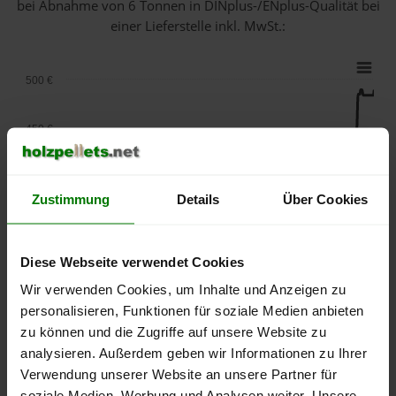
bei Abnahme
von 6 Tonnen
in DINplus-/ENplus-Qualität bei
einer Lieferstelle inkl. MwSt.:
500 €
450 €
400 €
Zustimmung
Details
Über Cookies
350 €
Diese Webseite verwendet Cookies
300 €
Wir verwenden Cookies, um Inhalte und Anzeigen zu
personalisieren, Funktionen für soziale Medien anbieten
250 €
zu können und die Zugriffe auf unsere Website zu
September
Januar
Mai
2025
2026
2026
analysieren. Außerdem geben wir Informationen zu Ihrer
Verwendung unserer Website an unsere Partner für
lose Ware
Sackware
soziale Medien, Werbung und Analysen weiter. Unsere