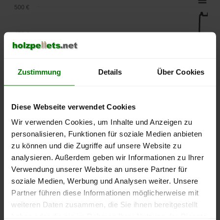
500 €
450 €
400 €
Zustimmung
Details
Über Cookies
350 €
Diese Webseite verwendet Cookies
300 €
Wir verwenden Cookies, um Inhalte und Anzeigen zu
personalisieren, Funktionen für soziale Medien anbieten
250 €
zu können und die Zugriffe auf unsere Website zu
September
Januar
Mai
analysieren. Außerdem geben wir Informationen zu Ihrer
2025
2026
2026
Verwendung unserer Website an unsere Partner für
lose Ware
Sackware
soziale Medien, Werbung und Analysen weiter. Unsere
Die aktuelle Preisentwicklung für Holzpellets in Deutschland
Partner führen diese Informationen möglicherweise mit
können Sie jederzeit auf unserer
Pelletspreise
-Seite
weiteren Daten zusammen, die Sie ihnen bereitgestellt
nachvollziehen.
haben oder die sie im Rahmen Ihrer Nutzung der Dienste