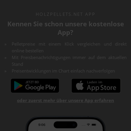
HOLZPELLETS.NET APP
Kennen Sie schon unsere kostenlose
App?
Pelletpreise mit einem Klick vergleichen und direkt
online bestellen
Mit Preisbenachrichtigungen immer auf dem aktuellen
Stand
Preisentwicklungen im Chart einfach nachverfolgen
oder zuerst mehr über unsere App erfahren