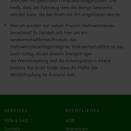
Silo-LKW mit geeichtem On-Board-Wiegesystem. Das
heißt, dass am Fahrzeug stets die Menge bestimmt
werden kann, die bei Ihnen vor Ort eingeblasen wurde.
Warum werden nur sieben Prozent Mehrwertsteuer
berechnet? Es handelt sich hier um ein
landwirtschaftliches Produkt, das
mehrwertsteuerbegünstigt ist. Volkswirtschaftlich ist das
auch richtig, da bei diesem Energieträger
die Wertschöpfung und die Arbeitsplätze in Inland
bleiben. Bei Erdöl findet etwa die Hälfte der
Wertschöpfung im Ausland statt.
SERVICES
RECHTLICHES
Hilfe & FAQ
AGB
Kontakt
Impressum