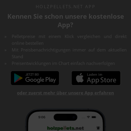
HOLZPELLETS.NET APP
Kennen Sie schon unsere kostenlose
App?
Pelletpreise mit einem Klick vergleichen und direkt
online bestellen
Mit Preisbenachrichtigungen immer auf dem aktuellen
Stand
Preisentwicklungen im Chart einfach nachverfolgen
oder zuerst mehr über unsere App erfahren