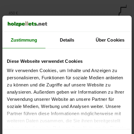
450 €
400 €
Zustimmung
Details
Über Cookies
350 €
Diese Webseite verwendet Cookies
300 €
Wir verwenden Cookies, um Inhalte und Anzeigen zu
personalisieren, Funktionen für soziale Medien anbieten
250 €
September
Januar
Mai
zu können und die Zugriffe auf unsere Website zu
2025
2026
2026
analysieren. Außerdem geben wir Informationen zu Ihrer
lose Ware
Sackware
Verwendung unserer Website an unsere Partner für
soziale Medien, Werbung und Analysen weiter. Unsere
Die aktuelle Preisentwicklung für Holzpellets in Deutschland
Partner führen diese Informationen möglicherweise mit
können Sie jederzeit auf unserer
Pelletspreise
-Seite
weiteren Daten zusammen, die Sie ihnen bereitgestellt
nachvollziehen.
haben oder die sie im Rahmen Ihrer Nutzung der Dienste