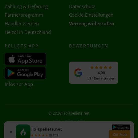
Zahlung & Lieferung
Datenschutz
Partnerprogramm
Cookie-Einstellungen
Händler werden
Vertrag widerrufen
Heizöl in Deutschland
PELLETS APP
BEWERTUNGEN
4,90
317 Bewertungen
Infos zur App
© 2026 Holzpellets.net
Facebook
Instagram
WhatsApp
Holzpellets.net
×
Zur App
★★★★★
★★★★★
gratis