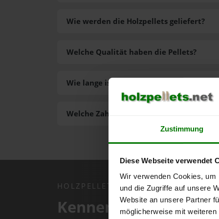
Wie werden die Holzpellets geliefert?
Welche Qualität haben die Pellets?
Wie lange ist die Lieferzeit der Pellets?
Welche Zahlungsarten gibt es?
Zustimmung
Diese Webseite verwendet 
Wir verwenden Cookies, um I
HOLZPELLETS.NET APP
und die Zugriffe auf unsere 
Website an unsere Partner fü
Kennen Sie schon uns
möglicherweise mit weiteren