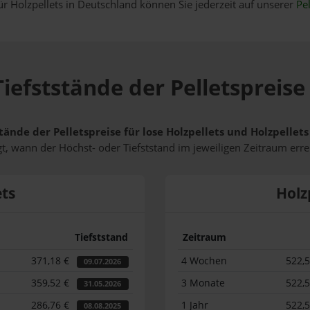
ür Holzpellets in Deutschland können Sie jederzeit auf unserer
Pel
iefststände der Pelletspreise
tände der Pelletspreise für lose Holzpellets und Holzpellet
t, wann der Höchst- oder Tiefststand im jeweiligen Zeitraum erre
ets
Holz
Tiefststand
Zeitraum
371,18 €
4 Wochen
522,
09.07.2026
359,52 €
3 Monate
522,
31.05.2026
286,76 €
1 Jahr
522,
08.08.2025