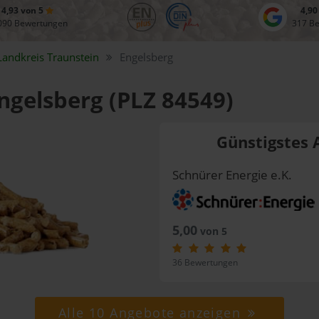
4,93 von 5
4,90
090 Bewertungen
317 B
Landkreis
Traunstein
Engelsberg
Engelsberg (PLZ 84549)
Günstigstes 
Schnürer Energie e.K.
5,00
von 5
36 Bewertungen
Alle 10 Angebote anzeigen