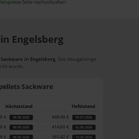
letspreise
-Seite nachvollziehen.
 in Engelsberg
s Sackware in Engelsberg
. Das dazugehörige
icht wurde.
pellets Sackware
Höchststand
Tiefststand
58 €
448,48 €
08.08.2026
09.07.2026
58 €
414,60 €
08.08.2026
02.06.2026
58 €
365,42 €
08.08.2026
14.08.2025