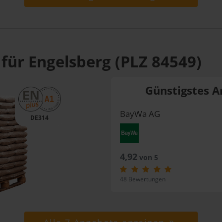
für Engelsberg (PLZ 84549)
Günstigstes A
BayWa AG
DE314
4,92
von 5
48 Bewertungen