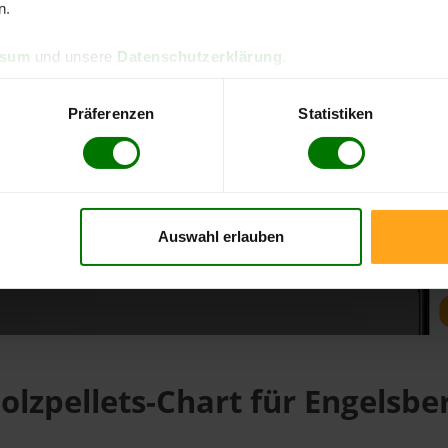
n.
ssum
und unsere
Datenschutzerklärung
.
d direkt online bestellen
m aktuellen Stand
Präferenzen
Statistiken
erfolgen
Auswahl erlauben
fahren
olzpellets-Chart für Engelsbe