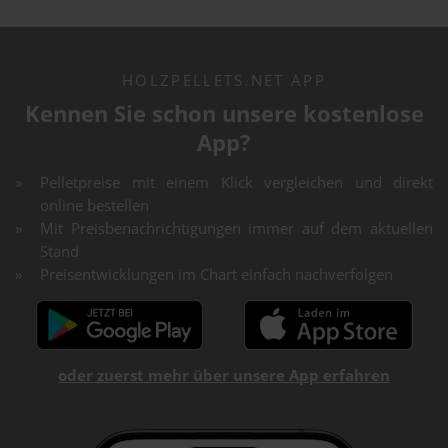
HOLZPELLETS.NET APP
Kennen Sie schon unsere kostenlose
App?
Pelletpreise mit einem Klick vergleichen und direkt
online bestellen
Mit Preisbenachrichtigungen immer auf dem aktuellen
Stand
Preisentwicklungen im Chart einfach nachverfolgen
oder zuerst mehr über unsere App erfahren