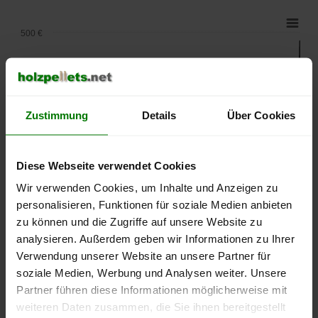
500 €
450 €
400 €
Zustimmung
Details
Über Cookies
350 €
Diese Webseite verwendet Cookies
Wir verwenden Cookies, um Inhalte und Anzeigen zu
300 €
personalisieren, Funktionen für soziale Medien anbieten
zu können und die Zugriffe auf unsere Website zu
250 €
analysieren. Außerdem geben wir Informationen zu Ihrer
September
Januar
Mai
2025
2026
2026
Verwendung unserer Website an unsere Partner für
soziale Medien, Werbung und Analysen weiter. Unsere
lose Ware
Sackware
Partner führen diese Informationen möglicherweise mit
Die aktuelle Preisentwicklung für Holzpellets in Deutschland
weiteren Daten zusammen, die Sie ihnen bereitgestellt
können Sie jederzeit auf unserer
Pelletspreise
-Seite