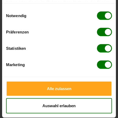
haben oder die sie im Rahmen Ihrer Nutzung der Dienste
nachvollziehen.
gesammelt haben.
Einwilligungsauswahl
Notwendig
Hier finden Sie unser
Impressum
und unsere
Datenschutzerklärung
.
Präferenzen
Höchst- und Tiefststände der
Pelletspreise in Schmalfeld
Statistiken
Die Tabellen zeigen die
Höchst- und Tiefststände der
Pelletspreise für lose Holzpellets und Holzpellets
Marketing
Sackware in Schmalfeld
. Das dazugehörige Datum zeigt,
wann der Höchst- oder Tiefststand im jeweiligen Zeitraum
erreicht wurde.
Alle zulassen
Lose Holzpellets
Auswahl erlauben
Zeitraum
Höchststand
Tiefststand