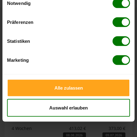
Notwendig
Hier finden Sie unser
Impressum
und unsere
Datenschutzerklärung
.
Präferenzen
Höchst- und Tiefststände der
Pelletspreise in Elsterwerda
Statistiken
Die Tabellen zeigen die
Höchst- und Tiefststände der
Pelletspreise für lose Holzpellets und Holzpellets
Marketing
Sackware in Elsterwerda
. Das dazugehörige Datum zeigt,
wann der Höchst- oder Tiefststand im jeweiligen Zeitraum
erreicht wurde.
Alle zulassen
Lose Holzpellets
Auswahl erlauben
Zeitraum
Höchststand
Tiefststand
4 Wochen
413,02 €
373,00 €
08.08.2026
09.07.2026