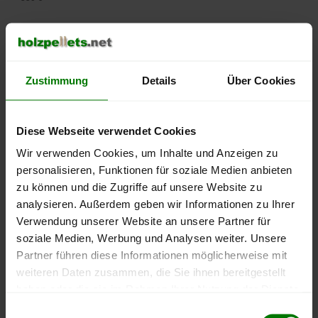
500 €
450 €
Zustimmung
Details
Über Cookies
400 €
350 €
Diese Webseite verwendet Cookies
Wir verwenden Cookies, um Inhalte und Anzeigen zu
300 €
personalisieren, Funktionen für soziale Medien anbieten
zu können und die Zugriffe auf unsere Website zu
250 €
analysieren. Außerdem geben wir Informationen zu Ihrer
September
Januar
Mai
2025
2026
2026
Verwendung unserer Website an unsere Partner für
soziale Medien, Werbung und Analysen weiter. Unsere
lose Ware
Sackware
Partner führen diese Informationen möglicherweise mit
Die aktuelle Preisentwicklung für Holzpellets in Deutschland
weiteren Daten zusammen, die Sie ihnen bereitgestellt
können Sie jederzeit auf unserer
Pelletspreise
-Seite
haben oder die sie im Rahmen Ihrer Nutzung der Dienste
nachvollziehen.
gesammelt haben.
Einwilligungsauswahl