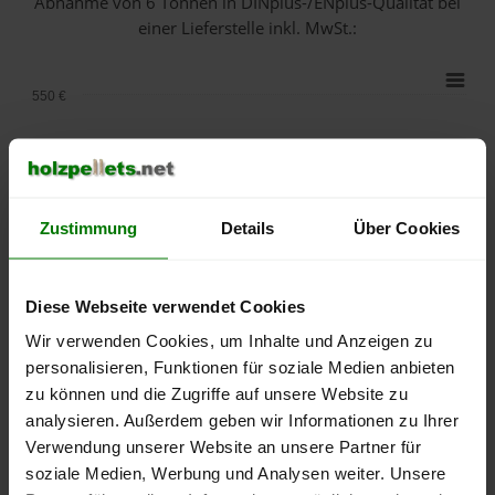
Abnahme
von 6 Tonnen
in DINplus-/ENplus-Qualität bei
einer Lieferstelle inkl. MwSt.:
550 €
500 €
450 €
Zustimmung
Details
Über Cookies
400 €
350 €
Diese Webseite verwendet Cookies
Wir verwenden Cookies, um Inhalte und Anzeigen zu
300 €
personalisieren, Funktionen für soziale Medien anbieten
zu können und die Zugriffe auf unsere Website zu
250 €
September
Januar
Mai
analysieren. Außerdem geben wir Informationen zu Ihrer
2025
2026
2026
Verwendung unserer Website an unsere Partner für
lose Ware
Sackware
soziale Medien, Werbung und Analysen weiter. Unsere