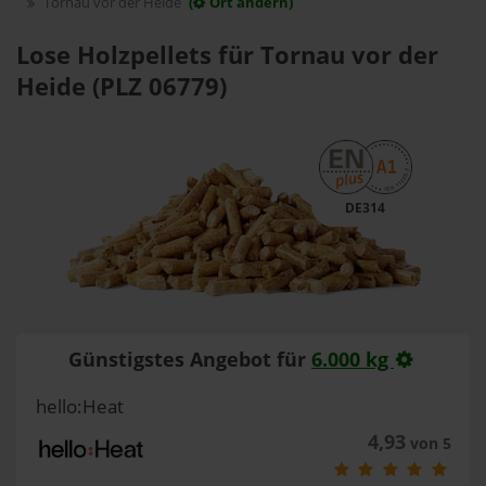
Tornau vor der Heide
(
Ort ändern)
Lose Holzpellets für Tornau vor der
Heide (PLZ 06779)
DE314
Günstigstes Angebot für
6.000 kg
hello:Heat
4,93
von 5