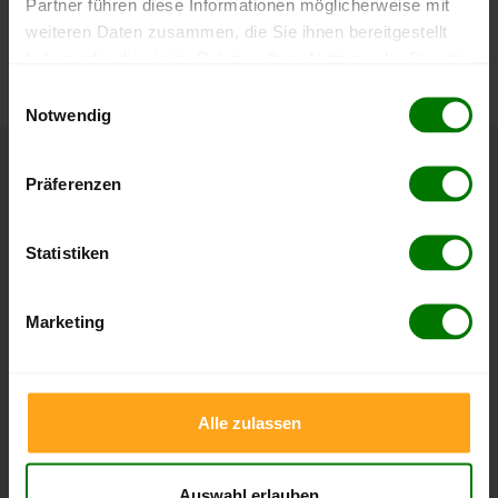
Partner führen diese Informationen möglicherweise mit
Die aktuelle Preisentwicklung für Holzpellets in Deutschland
weiteren Daten zusammen, die Sie ihnen bereitgestellt
können Sie jederzeit auf unserer
Pelletspreise
-Seite
haben oder die sie im Rahmen Ihrer Nutzung der Dienste
nachvollziehen.
gesammelt haben.
Einwilligungsauswahl
Notwendig
Hier finden Sie unser
Impressum
und unsere
Datenschutzerklärung
.
Höchst- und Tiefststände der
Präferenzen
Pelletspreise in Tornau vor der Heide
Statistiken
Die Tabellen zeigen die
Höchst- und Tiefststände der
Pelletspreise für lose Holzpellets und Holzpellets
Marketing
Sackware in Tornau vor der Heide
. Das dazugehörige
Datum zeigt, wann der Höchst- oder Tiefststand im
jeweiligen Zeitraum erreicht wurde.
Alle zulassen
Lose Holzpellets
Auswahl erlauben