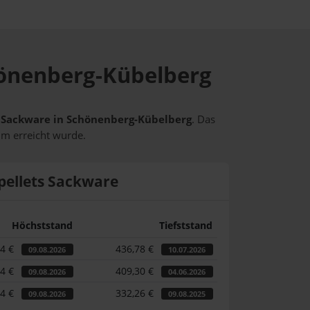
chönenberg-Kübelberg
ts Sackware in Schönenberg-Kübelberg
. Das
um erreicht wurde.
pellets Sackware
Höchststand
Tiefststand
44 €
436,78 €
09.08.2026
10.07.2026
44 €
409,30 €
09.08.2026
04.06.2026
44 €
332,26 €
09.08.2026
09.08.2025