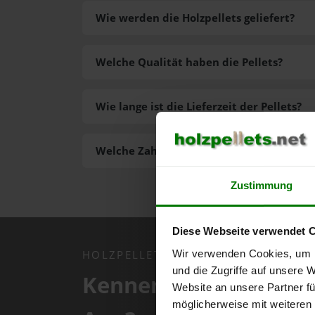
Wie werden die Holzpellets geliefert?
Welche Qualität haben die Pellets?
Wie lange ist die Lieferzeit der Pellets?
Welche Zahlungsarten gibt es?
Zustimmung
Diese Webseite verwendet 
Wir verwenden Cookies, um I
HOLZPELLETS.NET APP
und die Zugriffe auf unsere 
Kennen Sie schon uns
Website an unsere Partner fü
möglicherweise mit weiteren