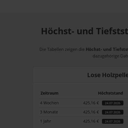
Höchst- und Tiefsts
Die Tabellen zeigen die
Höchst- und Tiefsts
dazugehörige Datu
Lose Holzpell
Zeitraum
Höchststand
4 Wochen
425,16 €
24.07.2026
3 Monate
425,16 €
24.07.2026
1 Jahr
425,16 €
24.07.2026