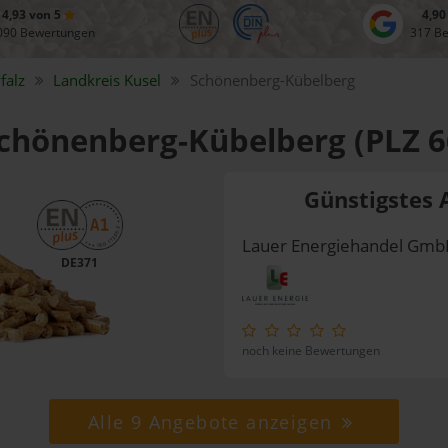
4,93 von 5
4,90
090 Bewertungen
317 B
falz
Landkreis
Kusel
Schönenberg-Kübelberg
 Schönenberg-Kübelberg (PLZ 
Günstigstes 
Lauer Energiehandel Gm
DE371
noch keine Bewertungen
Alle 9 Angebote anzeigen