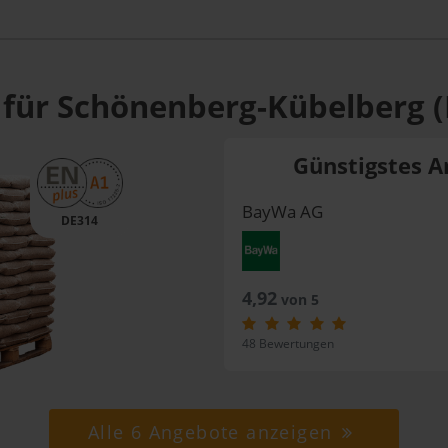
 für Schönenberg-Kübelberg (
Günstigstes A
BayWa AG
DE314
4,92
von 5
48 Bewertungen
Alle 6 Angebote anzeigen