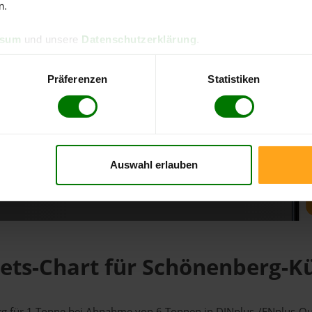
n.
d direkt online bestellen
ssum
und unsere
Datenschutzerklärung
.
m aktuellen Stand
erfolgen
Präferenzen
Statistiken
Auswahl erlauben
fahren
lets-Chart für Schönenberg-K
erg für 1 Tonne bei Abnahme
von 6 Tonnen
in DINplus-/ENplus-Qual