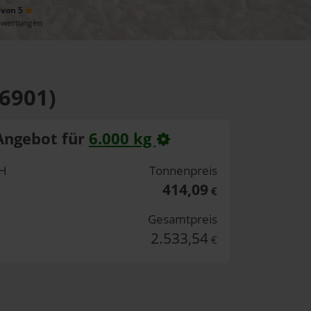
 von 5
ewertungen
66901)
Angebot für
6.000 kg
bH
Tonnenpreis
414,09
€
Gesamtpreis
2.533,54
€