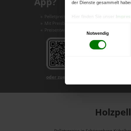
App?
der Dienste gesammelt habe
Pelletpreise mit einem Klick vergleichen un
Hier finden Sie unser
Impre
Mit Preisbenachrichtigungen immer auf de
Einwilligungsauswahl
Preisentwicklungen im Chart einfach nachv
Notwendig
oder zuerst mehr über unsere App er
Holzpel
Pelletspreise in Schönenberg-Kübelb