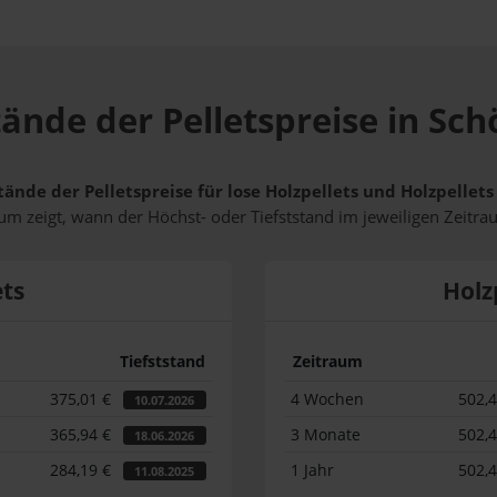
tände der Pelletspreise in S
tände der Pelletspreise für lose Holzpellets und Holzpelle
m zeigt, wann der Höchst- oder Tiefststand im jeweiligen Zeitra
ets
Holz
Tiefststand
Zeitraum
375,01 €
4 Wochen
502,
10.07.2026
365,94 €
3 Monate
502,
18.06.2026
284,19 €
1 Jahr
502,
11.08.2025