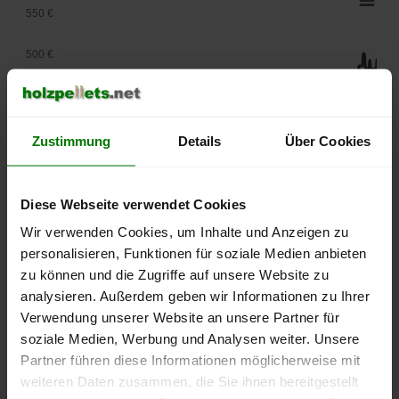
550 €
500 €
450 €
400 €
Zustimmung
Details
Über Cookies
350 €
Diese Webseite verwendet Cookies
300 €
Wir verwenden Cookies, um Inhalte und Anzeigen zu
personalisieren, Funktionen für soziale Medien anbieten
250 €
September
Januar
Mai
zu können und die Zugriffe auf unsere Website zu
2025
2026
2026
analysieren. Außerdem geben wir Informationen zu Ihrer
lose Ware
Sackware
Verwendung unserer Website an unsere Partner für
soziale Medien, Werbung und Analysen weiter. Unsere
Die aktuelle Preisentwicklung für Holzpellets in Deutschland
Partner führen diese Informationen möglicherweise mit
können Sie jederzeit auf unserer
Pelletspreise
-Seite
weiteren Daten zusammen, die Sie ihnen bereitgestellt
nachvollziehen.