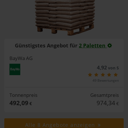
Günstigstes Angebot für
2 Paletten
BayWa AG
4,92
von 5
49 Bewertungen
Tonnenpreis
Gesamtpreis
492,09
974,34
€
€
Alle 8 Angebote anzeigen