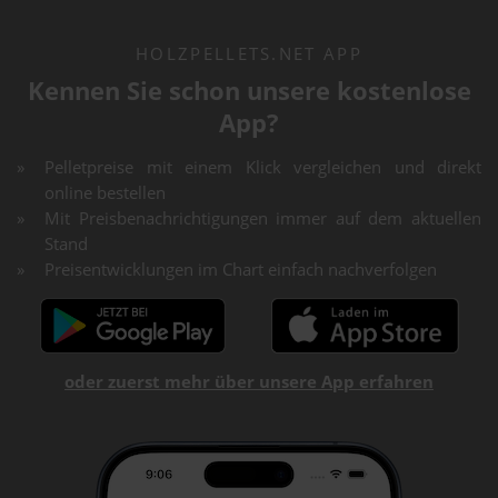
HOLZPELLETS.NET APP
Kennen Sie schon unsere kostenlose
App?
Pelletpreise mit einem Klick vergleichen und direkt
online bestellen
Mit Preisbenachrichtigungen immer auf dem aktuellen
Stand
Preisentwicklungen im Chart einfach nachverfolgen
oder zuerst mehr über unsere App erfahren