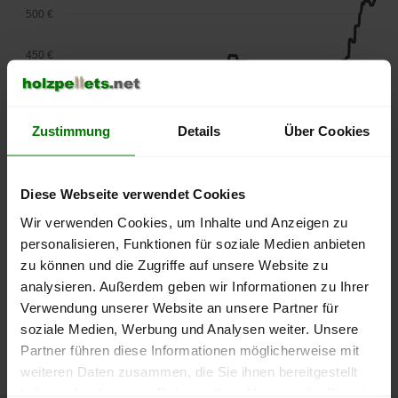
500 €
450 €
400 €
Zustimmung
Details
Über Cookies
350 €
300 €
Diese Webseite verwendet Cookies
250 €
Wir verwenden Cookies, um Inhalte und Anzeigen zu
September
Januar
Mai
personalisieren, Funktionen für soziale Medien anbieten
2025
2026
2026
zu können und die Zugriffe auf unsere Website zu
lose Ware
Sackware
analysieren. Außerdem geben wir Informationen zu Ihrer
Die aktuelle Preisentwicklung für Holzpellets in Deutschland
Verwendung unserer Website an unsere Partner für
können Sie jederzeit auf unserer
Pelletspreise
-Seite
soziale Medien, Werbung und Analysen weiter. Unsere
nachvollziehen.
Partner führen diese Informationen möglicherweise mit
weiteren Daten zusammen, die Sie ihnen bereitgestellt
haben oder die sie im Rahmen Ihrer Nutzung der Dienste