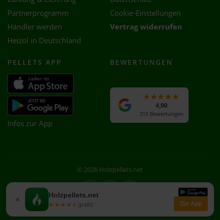
Partnerprogramm
Cookie-Einstellungen
Händler werden
Vertrag widerrufen
Heizöl in Deutschland
PELLETS APP
BEWERTUNGEN
4,90
315 Bewertungen
Infos zur App
© 2026 Holzpellets.net
Facebook
Instagram
WhatsApp
Holzpellets.net
×
Zur App
★★★★★
★★★★★
gratis