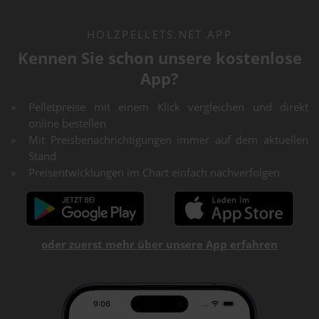
HOLZPELLETS.NET APP
Kennen Sie schon unsere kostenlose
App?
Pelletpreise mit einem Klick vergleichen und direkt
online bestellen
Mit Preisbenachrichtigungen immer auf dem aktuellen
Stand
Preisentwicklungen im Chart einfach nachverfolgen
oder zuerst mehr über unsere App erfahren