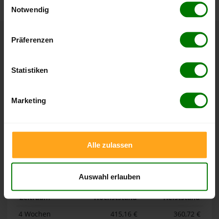
Notwendig
Hier finden Sie unser
Impressum
und unsere
Datenschutzerklärung
.
Präferenzen
Höchst- und Tiefststände der
Pelletspreise in Strausberg
Statistiken
Die Tabellen zeigen die
Höchst- und Tiefststände der
Pelletspreise für lose Holzpellets und Holzpellets
Marketing
Sackware in Strausberg
. Das dazugehörige Datum zeigt,
wann der Höchst- oder Tiefststand im jeweiligen Zeitraum
erreicht wurde.
Alle zulassen
Lose Holzpellets
Auswahl erlauben
Zeitraum
Höchststand
Tiefststand
4 Wochen
415,16 €
360,72 €