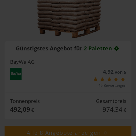
Günstigstes Angebot für
2 Paletten
BayWa AG
4,92
von 5
49 Bewertungen
Tonnenpreis
Gesamtpreis
492,09
974,34
€
€
Alle 8 Angebote anzeigen