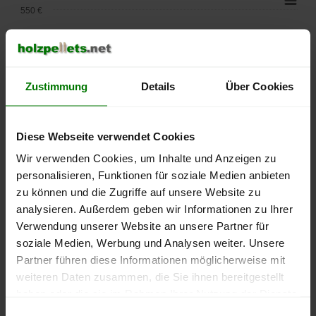
550 €
500 €
450 €
Zustimmung
Details
Über Cookies
400 €
Diese Webseite verwendet Cookies
350 €
Wir verwenden Cookies, um Inhalte und Anzeigen zu
300 €
personalisieren, Funktionen für soziale Medien anbieten
zu können und die Zugriffe auf unsere Website zu
250 €
analysieren. Außerdem geben wir Informationen zu Ihrer
September
Januar
Mai
Verwendung unserer Website an unsere Partner für
2025
2026
2026
soziale Medien, Werbung und Analysen weiter. Unsere
lose Ware
Sackware
Partner führen diese Informationen möglicherweise mit
Die aktuelle Preisentwicklung für Holzpellets in Deutschland
weiteren Daten zusammen, die Sie ihnen bereitgestellt
können Sie jederzeit auf unserer
Pelletspreise
-Seite
haben oder die sie im Rahmen Ihrer Nutzung der Dienste
nachvollziehen.
gesammelt haben.
Einwilligungsauswahl