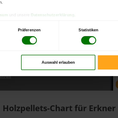
n.
ssum
und unsere
Datenschutzerklärung
.
d direkt online bestellen
m aktuellen Stand
Präferenzen
Statistiken
erfolgen
Auswahl erlauben
fahren
Holzpellets-Chart für Erkner