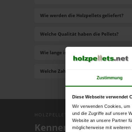
Wie werden die Holzpellets geliefert?
Welche Qualität haben die Pellets?
Wie lange ist die Lieferzeit der Pellets?
Welche Zahlungsarten gibt es?
Zustimmung
Diese Webseite verwendet 
Wir verwenden Cookies, um I
und die Zugriffe auf unsere 
HOLZPELLETS.NET APP
Website an unsere Partner fü
Kennen Sie schon uns
möglicherweise mit weiteren