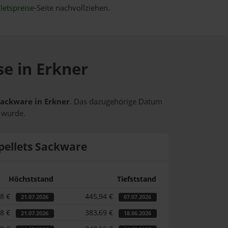
letspreise
-Seite nachvollziehen.
se in Erkner
 Sackware in Erkner
. Das dazugehörige Datum
t wurde.
pellets Sackware
Höchststand
Tiefststand
58 €
445,94 €
21.07.2026
07.07.2026
58 €
383,69 €
21.07.2026
18.06.2026