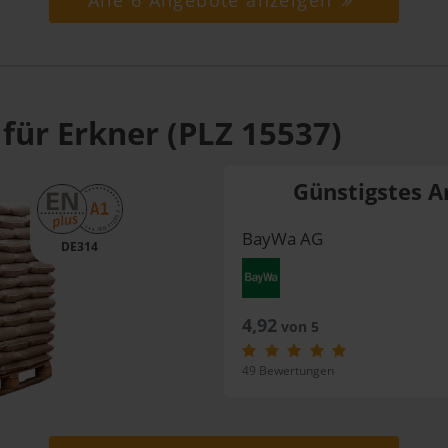
Alle 6 Angebote anzeigen
für Erkner (PLZ 15537)
Günstigstes A
BayWa AG
DE314
4,92
von 5
49 Bewertungen