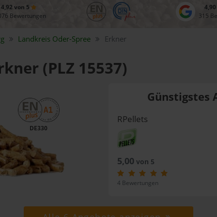
4,92 von 5
4,90
076 Bewertungen
315 B
rg
Landkreis
Oder-Spree
Erkner
Erkner (PLZ 15537)
Günstigstes 
RPellets
DE330
5,00
von 5
4 Bewertungen