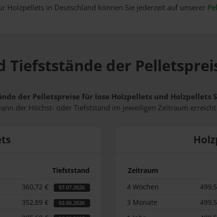
ür Holzpellets in Deutschland können Sie jederzeit auf unserer
Pel
 Tiefststände der Pelletsprei
ände der Pelletspreise für lose Holzpellets und Holzpellets
wann der Höchst- oder Tiefststand im jeweiligen Zeitraum erreich
ets
Holz
Tiefststand
Zeitraum
360,72 €
4 Wochen
499,
07.07.2026
352,89 €
3 Monate
499,
02.06.2026