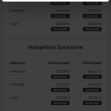
09.08.2026
10.07.2026
3 Monate
415,16 €
353,10 €
09.08.2026
28.05.2026
1 Jahr
428,00 €
285,69 €
06.02.2026
09.08.2025
Holzpellets Sackware
Zeitraum
Höchststand
Tiefststand
4 Wochen
522,58 €
464,23 €
09.08.2026
13.07.2026
3 Monate
522,58 €
414,60 €
09.08.2026
02.06.2026
1 Jahr
522,58 €
347,81 €
09.08.2026
09.08.2025