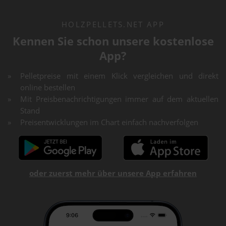
HOLZPELLETS.NET APP
Kennen Sie schon unsere kostenlose
App?
Pelletpreise mit einem Klick vergleichen und direkt
online bestellen
Mit Preisbenachrichtigungen immer auf dem aktuellen
Stand
Preisentwicklungen im Chart einfach nachverfolgen
oder zuerst mehr über unsere App erfahren