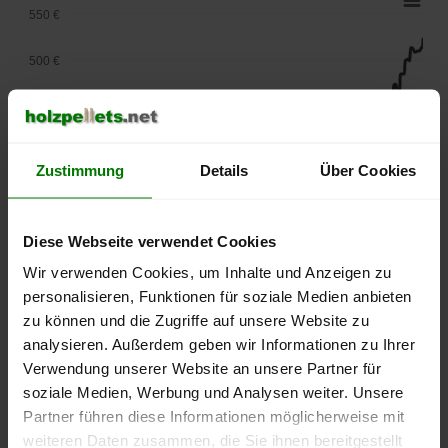
550 €
500 €
450 €
400 €
Zustimmung
Details
Über Cookies
350 €
Diese Webseite verwendet Cookies
300 €
Wir verwenden Cookies, um Inhalte und Anzeigen zu
250 €
personalisieren, Funktionen für soziale Medien anbieten
September
Januar
Mai
zu können und die Zugriffe auf unsere Website zu
2025
2026
2026
analysieren. Außerdem geben wir Informationen zu Ihrer
lose Ware
Sackware
Verwendung unserer Website an unsere Partner für
Die aktuelle Preisentwicklung für Holzpellets in Deutschland
soziale Medien, Werbung und Analysen weiter. Unsere
können Sie jederzeit auf unserer
Pelletspreise
-Seite
Partner führen diese Informationen möglicherweise mit
nachvollziehen.
weiteren Daten zusammen, die Sie ihnen bereitgestellt