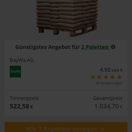
Günstigstes Angebot für
2 Paletten
BayWa AG
4,92
von 5
48 Bewertungen
Tonnenpreis
Gesamtpreis
522,58
1.034,70
€
€
Alle 7 Angebote anzeigen