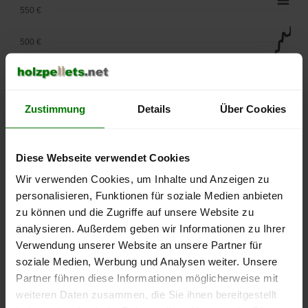
550 €
500 €
450 €
400 €
Zustimmung
Details
Über Cookies
350 €
Diese Webseite verwendet Cookies
300 €
Wir verwenden Cookies, um Inhalte und Anzeigen zu
personalisieren, Funktionen für soziale Medien anbieten
250 €
September
Januar
Mai
zu können und die Zugriffe auf unsere Website zu
2025
2026
2026
analysieren. Außerdem geben wir Informationen zu Ihrer
lose Ware
Sackware
Verwendung unserer Website an unsere Partner für
soziale Medien, Werbung und Analysen weiter. Unsere
Die aktuelle Preisentwicklung für Holzpellets in Deutschland
Partner führen diese Informationen möglicherweise mit
können Sie jederzeit auf unserer
Pelletspreise
-Seite
weiteren Daten zusammen, die Sie ihnen bereitgestellt
nachvollziehen.