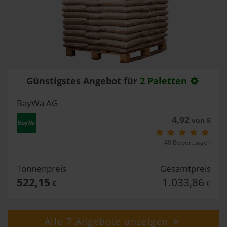
Günstigstes Angebot für
2 Paletten
BayWa AG
4,92
von 5
48 Bewertungen
Tonnenpreis
Gesamtpreis
522,15
1.033,86
€
€
Alle 7 Angebote anzeigen