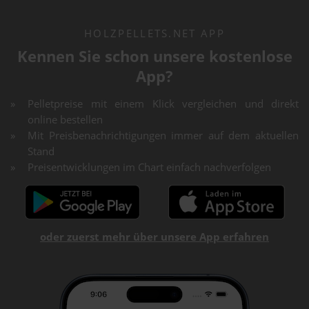
HOLZPELLETS.NET APP
Kennen Sie schon unsere kostenlose
App?
Pelletpreise mit einem Klick vergleichen und direkt
online bestellen
Mit Preisbenachrichtigungen immer auf dem aktuellen
Stand
Preisentwicklungen im Chart einfach nachverfolgen
oder zuerst mehr über unsere App erfahren