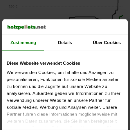
450 €
400 €
350 €
Zustimmung
Details
Über Cookies
300 €
Diese Webseite verwendet Cookies
250 €
Wir verwenden Cookies, um Inhalte und Anzeigen zu
September
Januar
Mai
personalisieren, Funktionen für soziale Medien anbieten
2025
2026
2026
zu können und die Zugriffe auf unsere Website zu
lose Ware
Sackware
analysieren. Außerdem geben wir Informationen zu Ihrer
Die aktuelle Preisentwicklung für Holzpellets in Deutschland
Verwendung unserer Website an unsere Partner für
können Sie jederzeit auf unserer
Pelletspreise
-Seite
soziale Medien, Werbung und Analysen weiter. Unsere
nachvollziehen.
Partner führen diese Informationen möglicherweise mit
weiteren Daten zusammen, die Sie ihnen bereitgestellt
haben oder die sie im Rahmen Ihrer Nutzung der Dienste