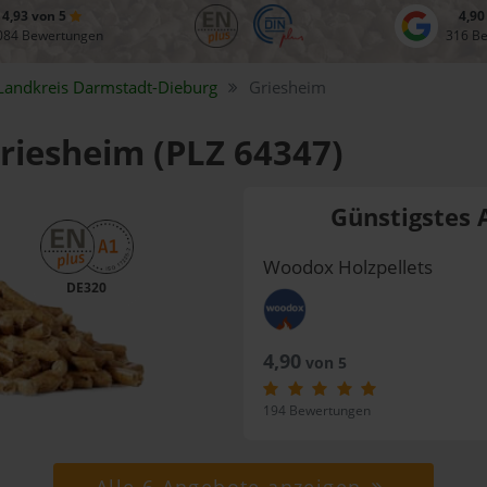
4,93 von 5
4,90
084 Bewertungen
316 B
Landkreis
Darmstadt-Dieburg
Griesheim
Griesheim (PLZ 64347)
Günstigstes 
Woodox Holzpellets
DE320
4,90
von 5
194 Bewertungen