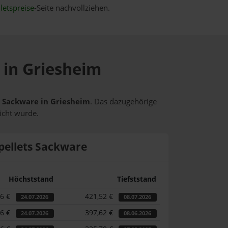
letspreise
-Seite nachvollziehen.
 in Griesheim
ts Sackware in Griesheim
. Das dazugehörige
icht wurde.
pellets Sackware
Höchststand
Tiefststand
46 €
421,52 €
24.07.2026
08.07.2026
46 €
397,62 €
24.07.2026
08.06.2026