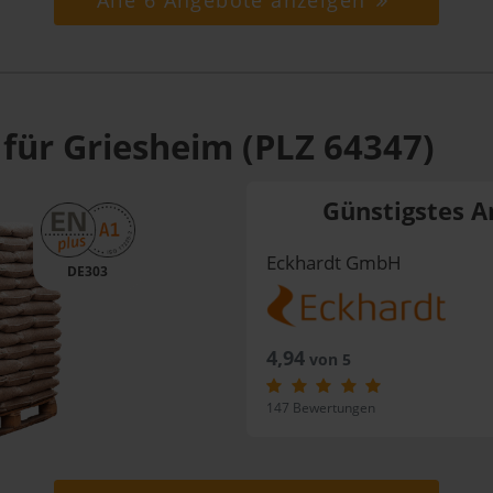
Alle 6 Angebote anzeigen
 für Griesheim (PLZ 64347)
Günstigstes A
Eckhardt GmbH
DE303
4,94
von 5
147 Bewertungen