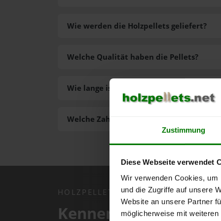
Wie werden die Holzpellets geliefert?
Welche Qualität haben die Pellets?
Wie lange ist die Lieferzeit der Pellets?
Welche Zahlungsarten gibt es?
Zustimmung
Diese Webseite verwendet 
Wir verwenden Cookies, um I
und die Zugriffe auf unsere 
HOLZPELLETS.NET APP
Website an unsere Partner fü
Kennen Sie schon uns
möglicherweise mit weiteren