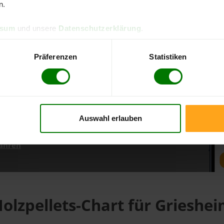
n.
ssum
und unsere
Datenschutzerklärung
.
d direkt online bestellen
m aktuellen Stand
Präferenzen
Statistiken
erfolgen
Auswahl erlauben
fahren
olzpellets-Chart für Grieshe