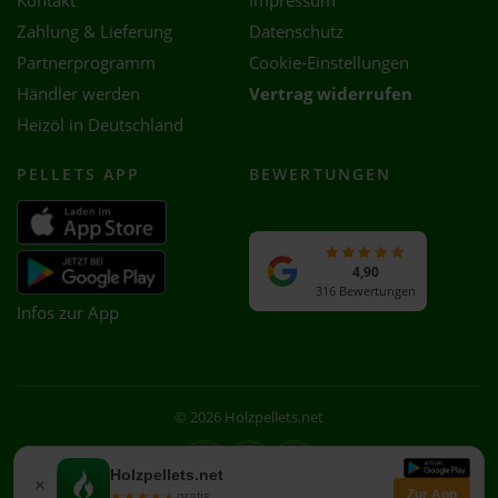
Kontakt
Impressum
Zahlung & Lieferung
Datenschutz
Partnerprogramm
Cookie-Einstellungen
Händler werden
Vertrag widerrufen
Heizöl in Deutschland
PELLETS APP
BEWERTUNGEN
4,90
316 Bewertungen
Infos zur App
© 2026 Holzpellets.net
Facebook
Instagram
WhatsApp
Holzpellets.net
×
Zur App
★★★★★
★★★★★
gratis