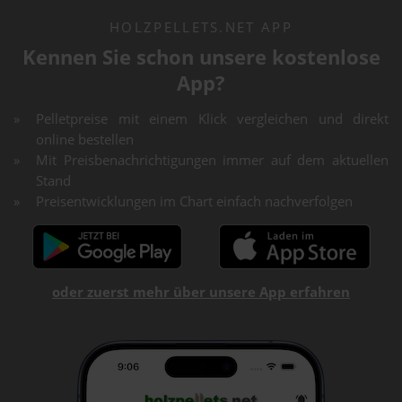
HOLZPELLETS.NET APP
Kennen Sie schon unsere kostenlose
App?
Pelletpreise mit einem Klick vergleichen und direkt
online bestellen
Mit Preisbenachrichtigungen immer auf dem aktuellen
Stand
Preisentwicklungen im Chart einfach nachverfolgen
oder zuerst mehr über unsere App erfahren