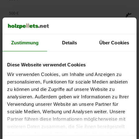
500 €
450 €
400 €
Zustimmung
Details
Über Cookies
350 €
Diese Webseite verwendet Cookies
300 €
Wir verwenden Cookies, um Inhalte und Anzeigen zu
personalisieren, Funktionen für soziale Medien anbieten
250 €
zu können und die Zugriffe auf unsere Website zu
September
Januar
Mai
2025
2026
2026
analysieren. Außerdem geben wir Informationen zu Ihrer
Verwendung unserer Website an unsere Partner für
lose Ware
Sackware
soziale Medien, Werbung und Analysen weiter. Unsere
Die aktuelle Preisentwicklung für Holzpellets in Deutschland
Partner führen diese Informationen möglicherweise mit
können Sie jederzeit auf unserer
Pelletspreise
-Seite
weiteren Daten zusammen, die Sie ihnen bereitgestellt
nachvollziehen.
haben oder die sie im Rahmen Ihrer Nutzung der Dienste