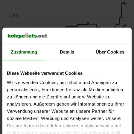
450 €
400 €
350 €
Zustimmung
Details
Über Cookies
300 €
Diese Webseite verwendet Cookies
250 €
Wir verwenden Cookies, um Inhalte und Anzeigen zu
September
Januar
Mai
personalisieren, Funktionen für soziale Medien anbieten
2025
2026
2026
zu können und die Zugriffe auf unsere Website zu
lose Ware
Sackware
analysieren. Außerdem geben wir Informationen zu Ihrer
Die aktuelle Preisentwicklung für Holzpellets in Deutschland
Verwendung unserer Website an unsere Partner für
können Sie jederzeit auf unserer
Pelletspreise
-Seite
soziale Medien, Werbung und Analysen weiter. Unsere
nachvollziehen.
Partner führen diese Informationen möglicherweise mit
weiteren Daten zusammen, die Sie ihnen bereitgestellt