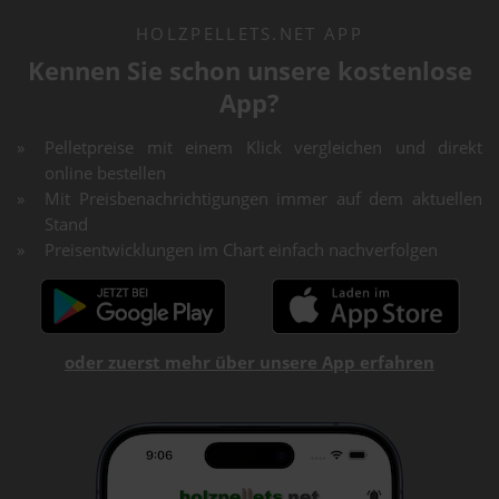
HOLZPELLETS.NET APP
Kennen Sie schon unsere kostenlose
App?
Pelletpreise mit einem Klick vergleichen und direkt
online bestellen
Mit Preisbenachrichtigungen immer auf dem aktuellen
Stand
Preisentwicklungen im Chart einfach nachverfolgen
oder zuerst mehr über unsere App erfahren