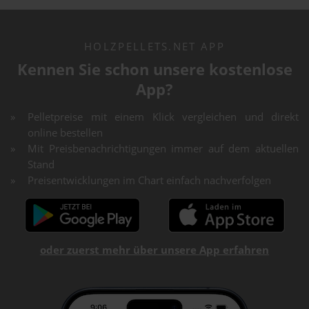
HOLZPELLETS.NET APP
Kennen Sie schon unsere kostenlose
App?
Pelletpreise mit einem Klick vergleichen und direkt
online bestellen
Mit Preisbenachrichtigungen immer auf dem aktuellen
Stand
Preisentwicklungen im Chart einfach nachverfolgen
oder zuerst mehr über unsere App erfahren