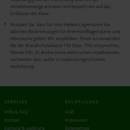
Abnahmemenge erhoben und bezieht rein auf das
Einblasen der Ware.
Wussten Sie, dass für Holz-Pellets-Lagerräume die
üblichen Bestimmungen für Brennstofflagerräume und
Heizräume gelten. Wir empfehlen, Türen zu verwenden
die der Brandschutzklasse T30 (bzw. T90) entsprechen,
Wände F90. Es dürfen keine elektrischen Installationen
vorhanden sein, außer in explosionsgeschützter
Ausführung.
SERVICES
RECHTLICHES
Hilfe & FAQ
AGB
Kontakt
Impressum
Zahlung & Lieferung
Datenschutz