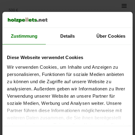
500 €
450 €
Zustimmung
Details
Über Cookies
400 €
Diese Webseite verwendet Cookies
350 €
Wir verwenden Cookies, um Inhalte und Anzeigen zu
personalisieren, Funktionen für soziale Medien anbieten
300 €
zu können und die Zugriffe auf unsere Website zu
analysieren. Außerdem geben wir Informationen zu Ihrer
250 €
Verwendung unserer Website an unsere Partner für
September
Januar
Mai
2025
2026
2026
soziale Medien, Werbung und Analysen weiter. Unsere
Partner führen diese Informationen möglicherweise mit
lose Ware
Sackware
weiteren Daten zusammen, die Sie ihnen bereitgestellt
Die aktuelle Preisentwicklung für Holzpellets in Deutschland
haben oder die sie im Rahmen Ihrer Nutzung der Dienste
können Sie jederzeit auf unserer
Pelletspreise
-Seite
gesammelt haben.
Einwilligungsauswahl