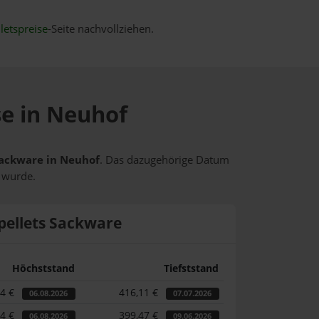
letspreise
-Seite nachvollziehen.
se in Neuhof
 Sackware in Neuhof
. Das dazugehörige Datum
t wurde.
pellets Sackware
Höchststand
Tiefststand
44 €
416,11 €
06.08.2026
07.07.2026
44 €
399,47 €
06.08.2026
09.06.2026