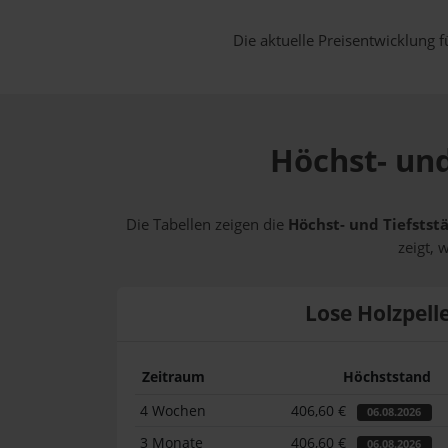
Die aktuelle Preisentwicklung f
Höchst- und
Die Tabellen zeigen die
Höchst- und Tiefstst
zeigt, 
Lose Holzpell
Zeitraum
Höchststand
4 Wochen
406,60 €
06.08.2026
3 Monate
406,60 €
06.08.2026