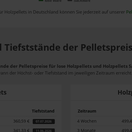
lose Ware
Sackware
ür Holzpellets in Deutschland können Sie jederzeit auf unserer
Pel
 Tiefststände der Pelletsprei
ände der Pelletspreise für lose Holzpellets und Holzpellets
wann der Höchst- oder Tiefststand im jeweiligen Zeitraum erreich
ets
Holz
Tiefststand
Zeitraum
360,59 €
4 Wochen
499,
07.07.2026
341,33 €
3 Monate
499,
11.06.2026