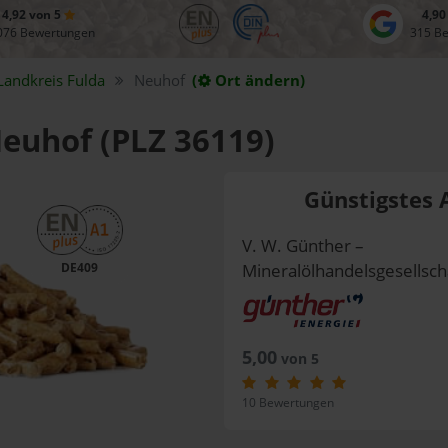
4,92 von 5
4,90
076 Bewertungen
315 B
Landkreis
Fulda
Neuhof
(
Ort ändern)
Neuhof (PLZ 36119)
Günstigstes 
V. W. Günther –
DE409
Mineralölhandelsgesellsc
5,00
von 5
10 Bewertungen