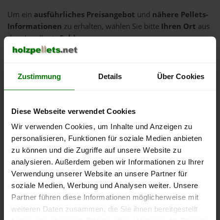
Um ein
ausführliches Preisangebot
und
nähere Pellets-
Informationen
zu erhalten, wählen Sie bitte
Ihren Ort
aus
dem Landkreis
Fulda
aus.
Bad Salzschlirf
Burghaun
Zustimmung
Details
Über Cookies
Dipperz
Ebersburg
Diese Webseite verwendet Cookies
Ehrenberg (Rhön)
Wir verwenden Cookies, um Inhalte und Anzeigen zu
Eichenzell
personalisieren, Funktionen für soziale Medien anbieten
Eiterfeld
zu können und die Zugriffe auf unsere Website zu
analysieren. Außerdem geben wir Informationen zu Ihrer
Flieden
Verwendung unserer Website an unsere Partner für
Fulda
soziale Medien, Werbung und Analysen weiter. Unsere
Gersfeld (Rhön)
Partner führen diese Informationen möglicherweise mit
Großenlüder
weiteren Daten zusammen, die Sie ihnen bereitgestellt