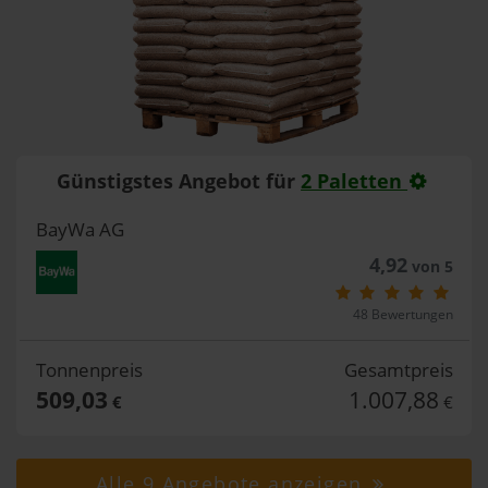
Günstigstes Angebot für
2 Paletten
BayWa AG
4,92
von 5
48 Bewertungen
Tonnenpreis
Gesamtpreis
509,03
1.007,88
€
€
Alle 9 Angebote anzeigen