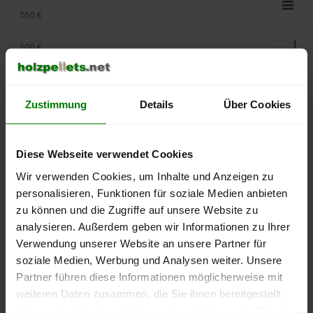
550 €
500 €
450 €
Zustimmung
Details
Über Cookies
400 €
350 €
Diese Webseite verwendet Cookies
Wir verwenden Cookies, um Inhalte und Anzeigen zu
300 €
personalisieren, Funktionen für soziale Medien anbieten
250 €
zu können und die Zugriffe auf unsere Website zu
September
Januar
Mai
analysieren. Außerdem geben wir Informationen zu Ihrer
2025
2026
2026
Verwendung unserer Website an unsere Partner für
lose Ware
Sackware
soziale Medien, Werbung und Analysen weiter. Unsere
Die aktuelle Preisentwicklung für Holzpellets in Deutschland
Partner führen diese Informationen möglicherweise mit
können Sie jederzeit auf unserer
Pelletspreise
-Seite
weiteren Daten zusammen, die Sie ihnen bereitgestellt
nachvollziehen.
haben oder die sie im Rahmen Ihrer Nutzung der Dienste