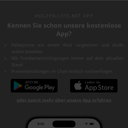
HOLZPELLETS.NET APP
Kennen Sie schon unsere kostenlose
App?
Pelletpreise mit einem Klick vergleichen und direkt
online bestellen
Mit Preisbenachrichtigungen immer auf dem aktuellen
Stand
Preisentwicklungen im Chart einfach nachverfolgen
oder zuerst mehr über unsere App erfahren