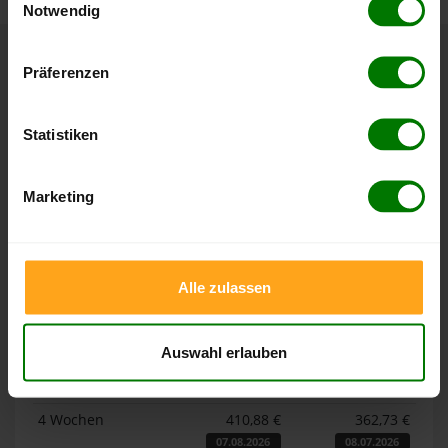
Notwendig
Hier finden Sie unser
Impressum
und unsere
Datenschutzerklärung
.
Präferenzen
Höchst- und Tiefststände der
Pelletspreise in Dorndorf
Statistiken
Die Tabellen zeigen die
Höchst- und Tiefststände der
Pelletspreise für lose Holzpellets und Holzpellets
Marketing
Sackware in Dorndorf
. Das dazugehörige Datum zeigt,
wann der Höchst- oder Tiefststand im jeweiligen Zeitraum
erreicht wurde.
Alle zulassen
Lose Holzpellets
Auswahl erlauben
Zeitraum
Höchststand
Tiefststand
4 Wochen
410,88 €
362,73 €
07.08.2026
08.07.2026