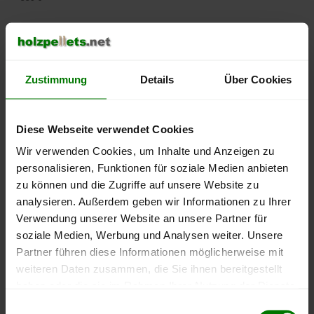
500 €
450 €
Zustimmung
Details
Über Cookies
400 €
350 €
Diese Webseite verwendet Cookies
Wir verwenden Cookies, um Inhalte und Anzeigen zu
300 €
personalisieren, Funktionen für soziale Medien anbieten
zu können und die Zugriffe auf unsere Website zu
250 €
analysieren. Außerdem geben wir Informationen zu Ihrer
September
Januar
Mai
2025
2026
2026
Verwendung unserer Website an unsere Partner für
soziale Medien, Werbung und Analysen weiter. Unsere
lose Ware
Sackware
Partner führen diese Informationen möglicherweise mit
Die aktuelle Preisentwicklung für Holzpellets in Deutschland
weiteren Daten zusammen, die Sie ihnen bereitgestellt
können Sie jederzeit auf unserer
Pelletspreise
-Seite
haben oder die sie im Rahmen Ihrer Nutzung der Dienste
nachvollziehen.
gesammelt haben.
Einwilligungsauswahl