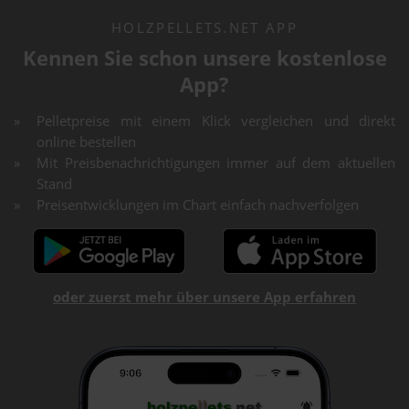
HOLZPELLETS.NET APP
Kennen Sie schon unsere kostenlose
App?
Pelletpreise mit einem Klick vergleichen und direkt
online bestellen
Mit Preisbenachrichtigungen immer auf dem aktuellen
Stand
Preisentwicklungen im Chart einfach nachverfolgen
oder zuerst mehr über unsere App erfahren