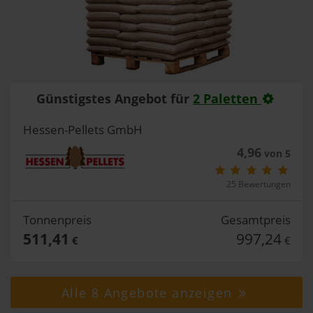
Günstigstes Angebot für
2 Paletten
Hessen-Pellets GmbH
4,96
von 5
25 Bewertungen
Tonnenpreis
Gesamtpreis
511,41
997,24
€
€
Alle 8 Angebote anzeigen