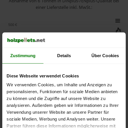
Abnahme
von 6 Tonnen
in DINplus-/ENplus-Qualität bei
einer Lieferstelle inkl. MwSt.:
500 €
450 €
Zustimmung
Details
Über Cookies
400 €
350 €
Diese Webseite verwendet Cookies
Wir verwenden Cookies, um Inhalte und Anzeigen zu
300 €
personalisieren, Funktionen für soziale Medien anbieten
zu können und die Zugriffe auf unsere Website zu
250 €
analysieren. Außerdem geben wir Informationen zu Ihrer
September
Januar
Mai
Verwendung unserer Website an unsere Partner für
2025
2026
2026
soziale Medien, Werbung und Analysen weiter. Unsere
lose Ware
Sackware
Partner führen diese Informationen möglicherweise mit