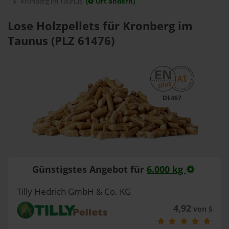
Kronberg im Taunus
(
Ort ändern)
Lose Holzpellets für Kronberg im
Taunus (PLZ 61476)
DE467
Günstigstes Angebot für
6.000 kg
Tilly Hedrich GmbH & Co. KG
4,92
von 5