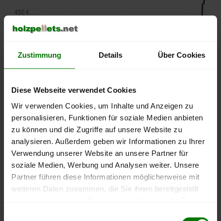
450 €
400 €
Zustimmung
Details
Über Cookies
350 €
Diese Webseite verwendet Cookies
300 €
Wir verwenden Cookies, um Inhalte und Anzeigen zu
personalisieren, Funktionen für soziale Medien anbieten
250 €
zu können und die Zugriffe auf unsere Website zu
September
Januar
Mai
2025
2026
2026
analysieren. Außerdem geben wir Informationen zu Ihrer
lose Ware
Sackware
Verwendung unserer Website an unsere Partner für
soziale Medien, Werbung und Analysen weiter. Unsere
Die aktuelle Preisentwicklung für Holzpellets in Deutschland
Partner führen diese Informationen möglicherweise mit
können Sie jederzeit auf unserer
Pelletspreise
-Seite
weiteren Daten zusammen, die Sie ihnen bereitgestellt
nachvollziehen.
haben oder die sie im Rahmen Ihrer Nutzung der Dienste
gesammelt haben.
Einwilligungsauswahl