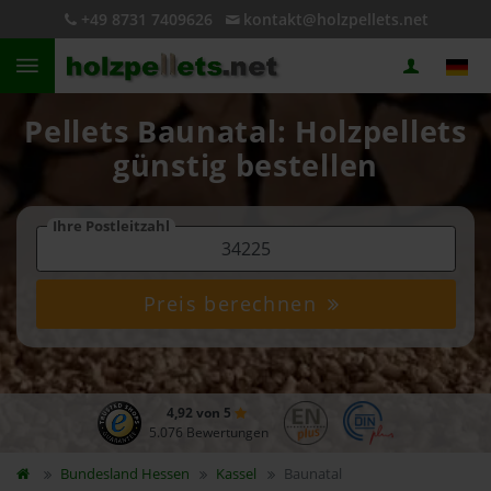
+49 8731 7409626
kontakt@holzpellets.net
Pellets Baunatal: Holzpellets
günstig bestellen
Ihre Postleitzahl
Preis berechnen
4,92 von 5
5.076 Bewertungen
Bundesland
Hessen
Kassel
Baunatal