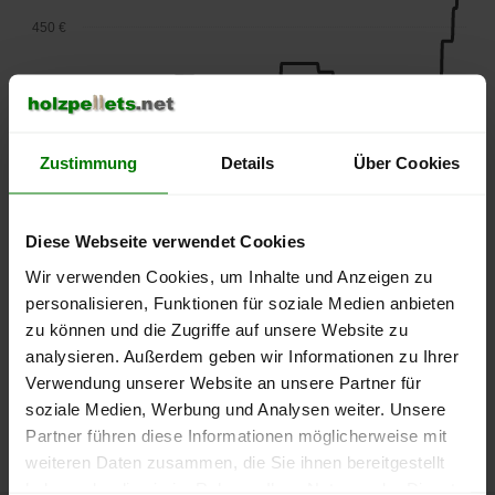
450 €
400 €
350 €
Zustimmung
Details
Über Cookies
300 €
Diese Webseite verwendet Cookies
250 €
Wir verwenden Cookies, um Inhalte und Anzeigen zu
September
Januar
Mai
personalisieren, Funktionen für soziale Medien anbieten
2025
2026
2026
zu können und die Zugriffe auf unsere Website zu
lose Ware
Sackware
analysieren. Außerdem geben wir Informationen zu Ihrer
Die aktuelle Preisentwicklung für Holzpellets in Deutschland
Verwendung unserer Website an unsere Partner für
können Sie jederzeit auf unserer
Pelletspreise
-Seite
soziale Medien, Werbung und Analysen weiter. Unsere
nachvollziehen.
Partner führen diese Informationen möglicherweise mit
weiteren Daten zusammen, die Sie ihnen bereitgestellt
haben oder die sie im Rahmen Ihrer Nutzung der Dienste