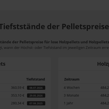
Tiefststände der Pelletspreise
tände der Pelletspreise für lose Holzpellets und Holzpelle
t, wann der Höchst- oder Tiefststand im jeweiligen Zeitraum erre
ets
Holz
Tiefststand
Zeitraum
360,59 €
4 Wochen
484,
08.07.2026
353,10 €
3 Monate
484,
29.05.2026
280,34 €
1 Jahr
484,
07.08.2025