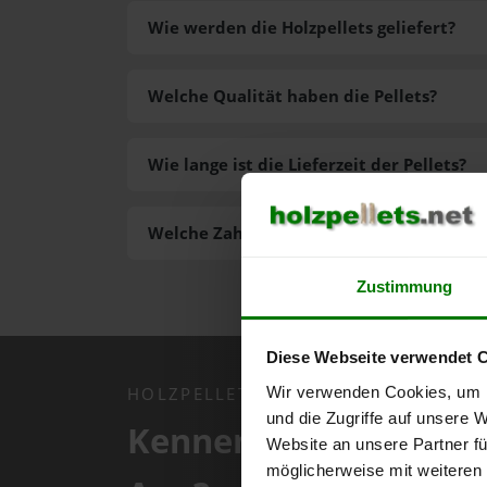
Wie werden die Holzpellets geliefert?
Welche Qualität haben die Pellets?
Wie lange ist die Lieferzeit der Pellets?
Welche Zahlungsarten gibt es?
Zustimmung
Diese Webseite verwendet 
Wir verwenden Cookies, um I
HOLZPELLETS.NET APP
und die Zugriffe auf unsere 
Kennen Sie schon uns
Website an unsere Partner fü
möglicherweise mit weiteren