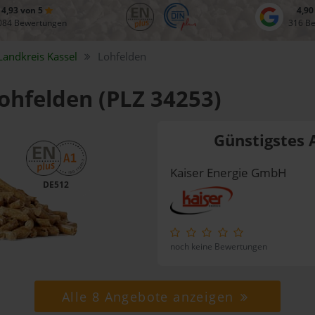
4,93 von 5
4,90
084 Bewertungen
316 B
Landkreis
Kassel
Lohfelden
Lohfelden (PLZ 34253)
Günstigstes 
Kaiser Energie GmbH
DE512
noch keine Bewertungen
Alle 8 Angebote anzeigen