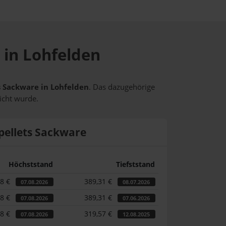
 in Lohfelden
ts Sackware in Lohfelden
. Das dazugehörige
icht wurde.
pellets Sackware
Höchststand
Tiefststand
28 €
389,31 €
07.08.2026
08.07.2026
28 €
389,31 €
07.08.2026
07.06.2026
28 €
319,57 €
07.08.2026
12.08.2025