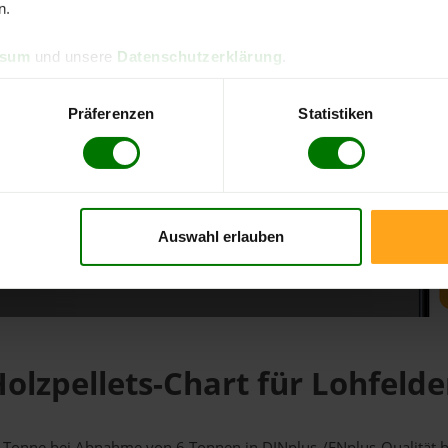
n.
d direkt online bestellen
ssum
und unsere
Datenschutzerklärung
.
m aktuellen Stand
erfolgen
Präferenzen
Statistiken
Auswahl erlauben
fahren
olzpellets-Chart für Lohfeld
r 1 Tonne bei Abnahme
von 6 Tonnen
in DINplus-/ENplus-Qualität be