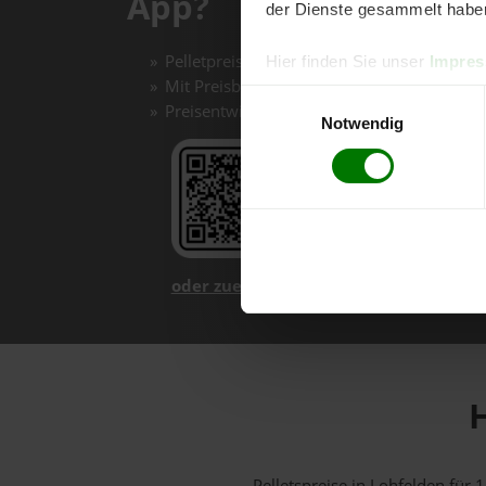
App?
der Dienste gesammelt habe
Pelletpreise mit einem Klick vergleichen un
Hier finden Sie unser
Impre
Mit Preisbenachrichtigungen immer auf de
Einwilligungsauswahl
Preisentwicklungen im Chart einfach nachv
Notwendig
oder zuerst mehr über unsere App er
H
Pelletspreise in Lohfelden fü